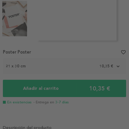
Item
1
Poster Poster
favorite_border
of
4
21 x 30 cm
10,35 €
10,35 €
Añadir al carrito
En existencias
- Entrega en
3-7 días
Descripción del producto