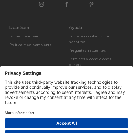
Dear Sam
Ayuda
Sobre Dear Sam
Ponte en contacto con
nosotros
Política medioambiental
Preguntas frecuentes
Términos y condiciones
generales
Derechos de autor © Many Brands AB 2023. Todos los derechos
reservados.