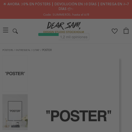
🌟 AHORA: 30% EN PÓSTERS ┃ DEVOLUCIÓN EN 30 DÍAS ┃ ENTREGA EN 2–7
DÍAS 📦✨
Code: SUMMER30
, hasta el 6/8
PÓSTERS
/
INTRESSEN
/
CITAT
/
POSTER