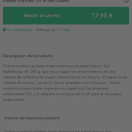
Poster Portrait Of A Girl 50x40
favorite_border
17,95 €
Añadir al carrito
En existencias
- Entrega en
3-7 días
Descripción del producto
Todos nuestros pósters están impresos en papel blanco liso
Multidesign de 240 g, que es un papel sin recubrimiento de alta
calidad de la fábrica de papel Clairefontaine en Francia. El papel es de
calidad de archivo, es decir, no se amarillea con el tiempo. Todos
nuestros pósters están impresos en papel con las etiquetas
ambientales FSC y la etiqueta ecológica de la UE para la silvicultura
responsable.
Acerca de nuestros pósters
Todos nuestros pósters están impresos en papel blanco liso