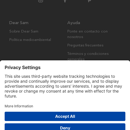
Dear Sam
Ayuda
Sobre Dear Sam
Ponte en contacto con
nosotros
Política medioambiental
Preguntas frecuentes
Términos y condiciones
generales
Derechos de autor © Many Brands AB 2023. Todos los derechos
reservados.