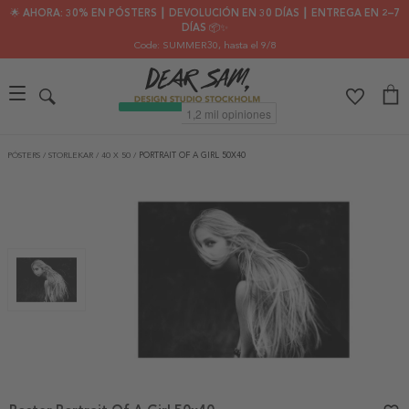
🌟 AHORA: 30% EN PÓSTERS ┃ DEVOLUCIÓN EN 30 DÍAS ┃ ENTREGA EN 2–7
DÍAS 📦✨
Code: SUMMER30
, hasta el 9/8
PÓSTERS
/
STORLEKAR
/
40 X 50
/
PORTRAIT OF A GIRL 50X40