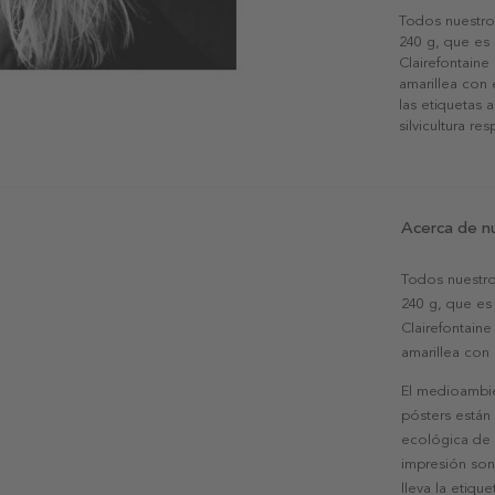
Todos nuestro
240 g, que es 
Clairefontaine
amarillea con
las etiquetas 
silvicultura re
Acerca de n
Todos nuestro
240 g, que es 
Clairefontaine
amarillea con
El medioambie
pósters están
ecológica de l
impresión son
lleva la etiqu