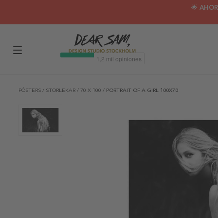
🌟 AHOR
PÓSTERS
/
STORLEKAR
/
70 X 100
/
PORTRAIT OF A GIRL 100X70