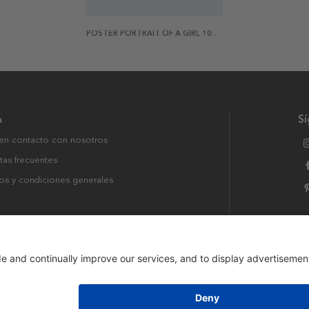
POSTER PORTRAIT OF A GIRL 100X70
a
S
en contacto con nosotros
tas frecuentes
os y condiciones generales
rvados.