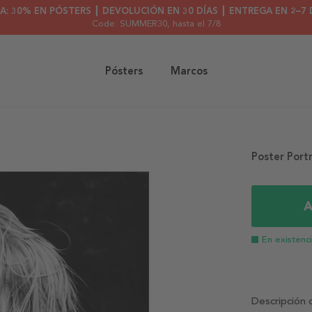
A: 30% EN PÓSTERS ┃ DEVOLUCIÓN EN 30 DÍAS ┃ ENTREGA EN 2–7 
Code: SUMMER30
, hasta el 7/8
Pósters
Marcos
Poster Port
A
En existenc
Descripción 