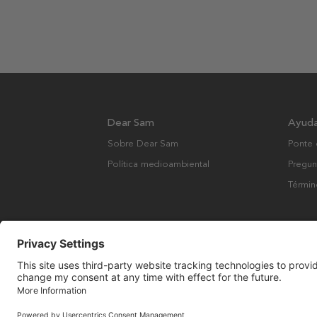
Dear Sam
Ayud
Sobre Dear Sam
Ponte 
Política medioambiental
Pregun
Términ
Derechos de autor © Many Brands AB 2023. Todos los derechos rese