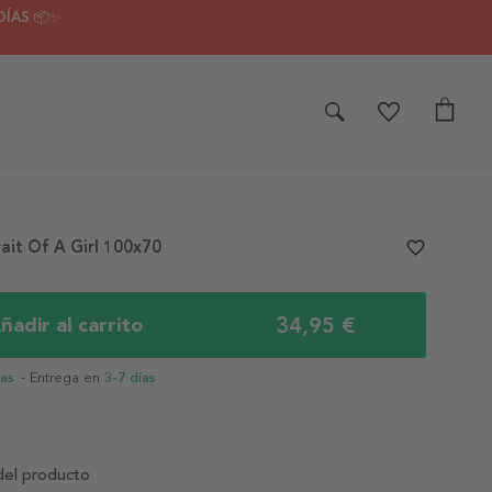
DÍAS 📦✨
rait Of A Girl 100x70
favorite_border
34,95 €
ñadir al carrito
ias
- Entrega en
3-7 días
del producto