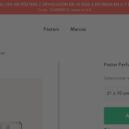
A: 30% EN PÓSTERS ┃ DEVOLUCIÓN EN 30 DÍAS ┃ ENTREGA EN 2–7 
Code: SUMMER30
, hasta el 6/8
Pósters
Marcos
LOR
Poster Per
Seleccionar 
21 x 30 c
A