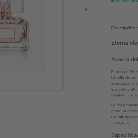
En existenc
Descripción 
Eterna el
Acerca de
El poster "Per
botella de per
son durazno su
etiqueta y el 
resaltan la el
La obra transm
crear un ambie
dormitorios s
categoría.
Especifica