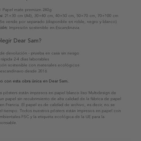
:
Papel mate premium 240g
s:
21×30 cm (A4), 30×40 cm, 40×50 cm, 50×70 cm, 70×100 cm
Se vende por separado (disponible en roble, negro y blanco)
ión:
Impresión sostenible en Escandinavia
elegir Dear Sam?
 de devolución - prueba en casa sin riesgo
 rápida 2-4 días laborables
ión sostenible con materiales ecológicos
 escandinavo desde 2016
ilo con esta obra única en Dear Sam.
s pósters están impresos en papel blanco liso Multidesign de
un papel sin recubrimiento de alta calidad de la fábrica de papel
 en Francia. El papel es de calidad de archivo, es decir, no se
 el tiempo. Todos nuestros pósters están impresos en papel con
ambientales FSC y la etiqueta ecológica de la UE para la
sponsable.