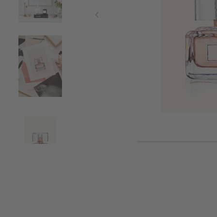
Item
1
of
4