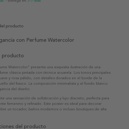
ias
- Entrega en
3-7 días
del producto
egancia con Perfume Watercolor
l producto
fume Watercolor" presenta una exquisita ilustración de una
fume clásica pintada con técnica acuarela. Los tonos principales
ave y rosa pálido, con detalles dorados en el borde de la
cuello del frasco. La composición minimalista y el fondo blanco
egancia del diseño.
ite una sensación de sofisticación y lujo discreto, perfecta para
nte femenino y refinado. Este poster es ideal para decorar
obre un tocador, baños modernos o incluso boutiques de alta
ciones del producto