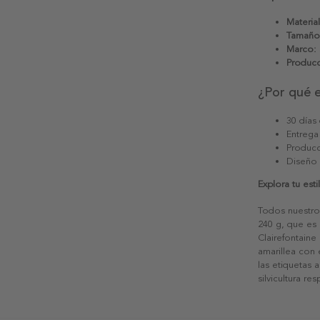
Material
Tamaño
Marco:
Producc
¿Por qué 
30 días
Entrega
Producc
Diseño
Explora tu est
Todos nuestro
240 g, que es 
Clairefontaine
amarillea con
las etiquetas 
silvicultura re