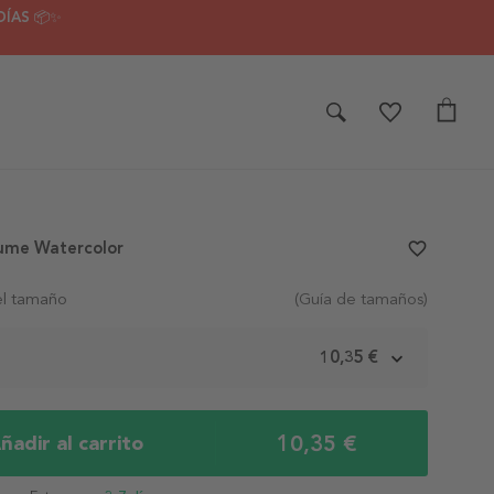
DÍAS 📦✨
fume Watercolor
favorite_border
el tamaño
(Guía de tamaños)
m
10,35 €
10,35 €
ñadir al carrito