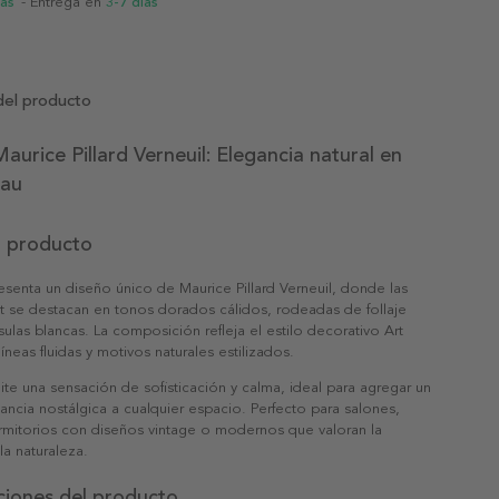
ias
- Entrega en
3-7 días
del producto
aurice Pillard Verneuil: Elegancia natural en
eau
l producto
esenta un diseño único de Maurice Pillard Verneuil, donde las
t se destacan en tonos dorados cálidos, rodeadas de follaje
psulas blancas. La composición refleja el estilo decorativo Art
neas fluidas y motivos naturales estilizados.
ite una sensación de sofisticación y calma, ideal para agregar un
ncia nostálgica a cualquier espacio. Perfecto para salones,
rmitorios con diseños vintage o modernos que valoran la
a naturaleza.
ciones del producto