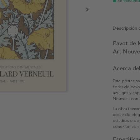
En existenc
Descripción 
Pavot de M
Art Nouv
Acerca de
Este póster pr
flores de pavo
azul-gris y cá
Nouveau con lí
La obra transm
toque de elega
estudios o do
conexión con l
Especifica