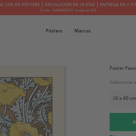
A: 30% EN PÓSTERS ┃ DEVOLUCIÓN EN 30 DÍAS ┃ ENTREGA EN 2–7 
Code: SUMMER30
, hasta el 8/8
Pósters
Marcos
Poster Pavot
Seleccionar 
30 x 40 c
A