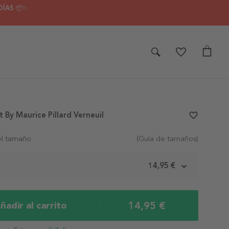
DÍAS 📦✨
 By Maurice Pillard Verneuil
favorite_border
el tamaño
(Guía de tamaños)
m
14,95 €
14,95 €
ñadir al carrito