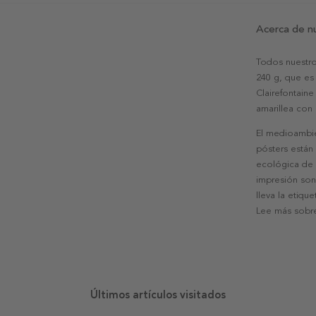
Acerca de n
Todos nuestro
240 g, que es 
Clairefontaine
amarillea con
El medioambie
pósters están
ecológica de l
impresión son
lleva la etiqu
Lee más sobre
Últimos artículos visitados