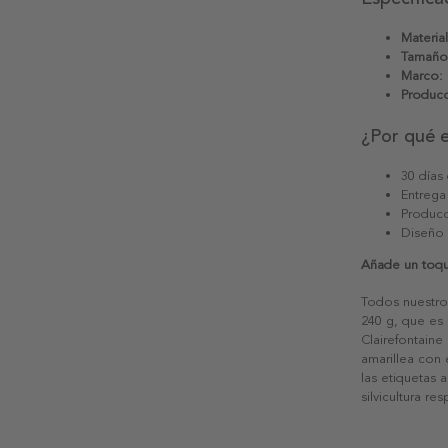
Material
Tamaño
Marco:
Producc
¿Por qué 
30 días
Entrega
Producc
Diseño
Añade un toqu
Todos nuestro
240 g, que es 
Clairefontaine
amarillea con
las etiquetas 
silvicultura re