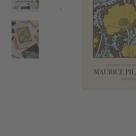
Item
1
of
3