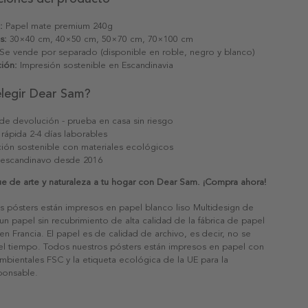
:
Papel mate premium 240g
s:
30×40 cm, 40×50 cm, 50×70 cm, 70×100 cm
Se vende por separado (disponible en roble, negro y blanco)
ión:
Impresión sostenible en Escandinavia
elegir Dear Sam?
 de devolución - prueba en casa sin riesgo
 rápida 2-4 días laborables
ión sostenible con materiales ecológicos
 escandinavo desde 2016
e de arte y naturaleza a tu hogar con Dear Sam. ¡Compra ahora!
s pósters están impresos en papel blanco liso Multidesign de
un papel sin recubrimiento de alta calidad de la fábrica de papel
 en Francia. El papel es de calidad de archivo, es decir, no se
 el tiempo. Todos nuestros pósters están impresos en papel con
ambientales FSC y la etiqueta ecológica de la UE para la
sponsable.