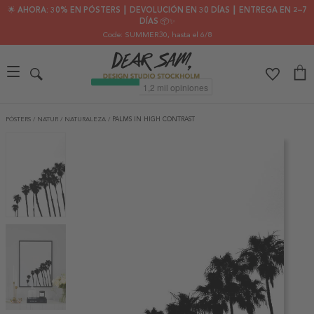
🌟 AHORA: 30% EN PÓSTERS ┃ DEVOLUCIÓN EN 30 DÍAS ┃ ENTREGA EN 2–7
DÍAS 📦✨
Code: SUMMER30
, hasta el 6/8
PÓSTERS
/
NATUR
/
NATURALEZA
/
PALMS IN HIGH CONTRAST