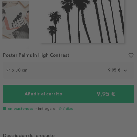
Item
1
Poster Palms In High Contrast
favorite_border
of
4
21 x 30 cm
9,95 €
9,95 €
Añadir al carrito
En existencias
- Entrega en
3-7 días
Descripción del producto