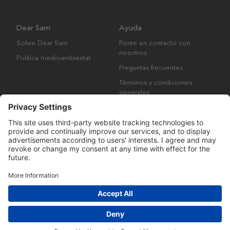
Dear Sam
Ayuda
Sobre Dear Sam
Ponte en contacto con
nosotros
Política medioambiental
Preguntas frecuentes
Términos y condiciones
generales
Derechos de autor © Many Brands AB 2023. Todos los derechos
reservados.