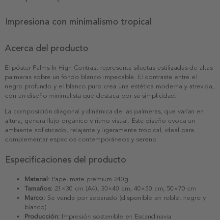
Impresiona con minimalismo tropical
Acerca del producto
El póster Palms In High Contrast representa siluetas estilizadas de altas
palmeras sobre un fondo blanco impecable. El contraste entre el
negro profundo y el blanco puro crea una estética moderna y atrevida,
con un diseño minimalista que destaca por su simplicidad.
La composición diagonal y dinámica de las palmeras, que varían en
altura, genera flujo orgánico y ritmo visual. Este diseño evoca un
ambiente sofisticado, relajante y ligeramente tropical, ideal para
complementar espacios contemporáneos y sereno.
Especificaciones del producto
Material:
Papel mate premium 240g
Tamaños:
21×30 cm (A4), 30×40 cm, 40×50 cm, 50×70 cm
Marco:
Se vende por separado (disponible en roble, negro y
blanco)
Producción:
Impresión sostenible en Escandinavia