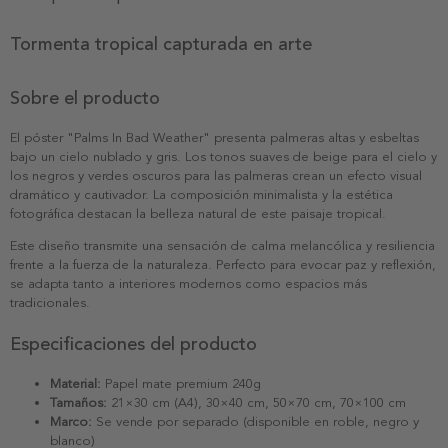
Tormenta tropical capturada en arte
Sobre el producto
El póster "Palms In Bad Weather" presenta palmeras altas y esbeltas
bajo un cielo nublado y gris. Los tonos suaves de beige para el cielo y
los negros y verdes oscuros para las palmeras crean un efecto visual
dramático y cautivador. La composición minimalista y la estética
fotográfica destacan la belleza natural de este paisaje tropical.
Este diseño transmite una sensación de calma melancólica y resiliencia
frente a la fuerza de la naturaleza. Perfecto para evocar paz y reflexión,
se adapta tanto a interiores modernos como espacios más
tradicionales.
Especificaciones del producto
Material:
Papel mate premium 240g
Tamaños:
21×30 cm (A4), 30×40 cm, 50×70 cm, 70×100 cm
Marco:
Se vende por separado (disponible en roble, negro y
blanco)