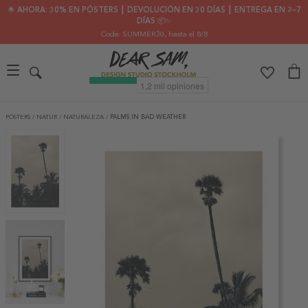
🌟 AHORA: 30% EN PÓSTERS ┃ DEVOLUCIÓN EN 30 DÍAS ┃ ENTREGA EN 2–7
DÍAS 📦✨
Code: SUMMER30
, hasta el 8/8
PÓSTERS
/
NATUR
/
NATURALEZA
/
PALMS IN BAD WEATHER