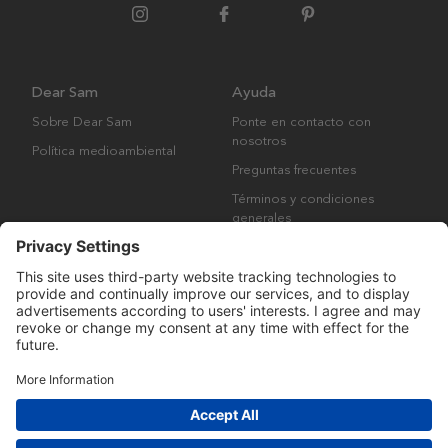
Dear Sam
Ayuda
Sobre Dear Sam
Ponte en contacto con
nosotros
Política medioambiental
Preguntas frecuentes
Términos y condiciones
generales
Derechos de autor © Many Brands AB 2023. Todos los derechos
reservados.