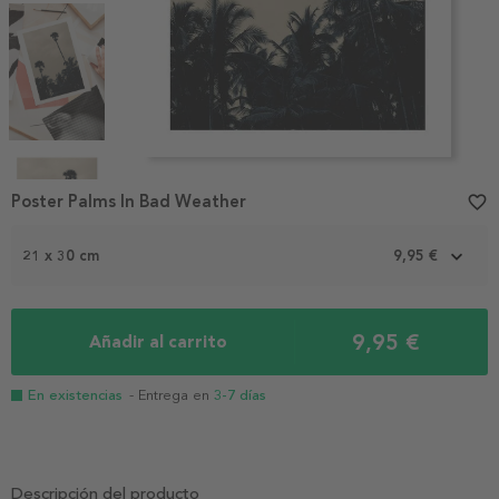
Item
1
Poster Palms In Bad Weather
favorite_border
of
4
21 x 30 cm
9,95 €
9,95 €
Añadir al carrito
En existencias
- Entrega en
3-7 días
Descripción del producto