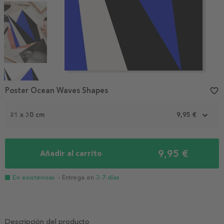
Item
1
Poster Ocean Waves Shapes
favorite_border
of
4
21 x 30 cm
9,95 €
9,95 €
Añadir al carrito
En existencias
- Entrega en
3-7 días
Descripción del producto