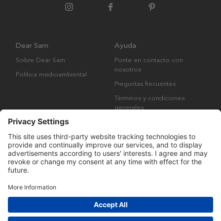
Dear Sam
Ayuda
Sobre Dear Sam
Ponte en contacto con
nosotros
Política medioambiental
Preguntas frecuentes
Términos y condiciones
generales
Derechos de autor © Many Brands AB 2023. Todos los derechos
reservados.