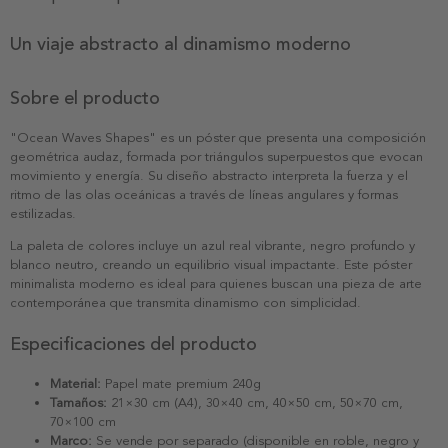
Un viaje abstracto al dinamismo moderno
Sobre el producto
"Ocean Waves Shapes" es un póster que presenta una composición
geométrica audaz, formada por triángulos superpuestos que evocan
movimiento y energía. Su diseño abstracto interpreta la fuerza y el
ritmo de las olas oceánicas a través de líneas angulares y formas
estilizadas.
La paleta de colores incluye un azul real vibrante, negro profundo y
blanco neutro, creando un equilibrio visual impactante. Este póster
minimalista moderno es ideal para quienes buscan una pieza de arte
contemporánea que transmita dinamismo con simplicidad.
Especificaciones del producto
Material:
Papel mate premium 240g
Tamaños:
21×30 cm (A4), 30×40 cm, 40×50 cm, 50×70 cm,
70×100 cm
Marco:
Se vende por separado (disponible en roble, negro y