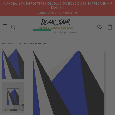
🌟 AHORA: 30% EN PÓSTERS ┃ DEVOLUCIÓN EN 30 DÍAS ┃ ENTREGA EN 2–7
DÍAS 📦✨
Code: SUMMER30
, hasta el 7/8
PÓSTERS
/
STIL
/
OCEAN WAVES SHAPES