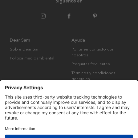
Síguenos en
Dear Sam
Ayuda
Sobre Dear Sam
Ponte en contacto con
nosotros
Política medioambiental
Preguntas frecuentes
Términos y condiciones
generales
Derechos de autor © Many Brands AB 2023. Todos los derechos
reservados.