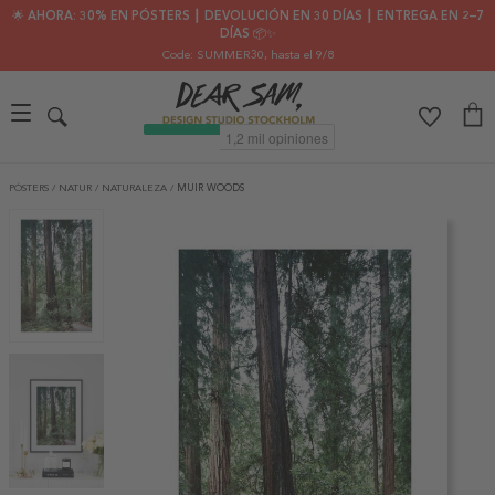
🌟 AHORA: 30% EN PÓSTERS ┃ DEVOLUCIÓN EN 30 DÍAS ┃ ENTREGA EN 2–7
DÍAS 📦✨
Code: SUMMER30
, hasta el 9/8
PÓSTERS
/
NATUR
/
NATURALEZA
/
MUIR WOODS