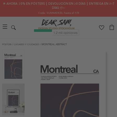
🌟 AHORA: 30% EN PÓSTERS ┃ DEVOLUCIÓN EN 30 DÍAS ┃ ENTREGA EN 2–7
DÍAS 📦✨
Code: SUMMER30
, hasta el 7/8
PÓSTERS
/
LUGARES Y CIUDADES
/
MONTREAL ABSTRACT