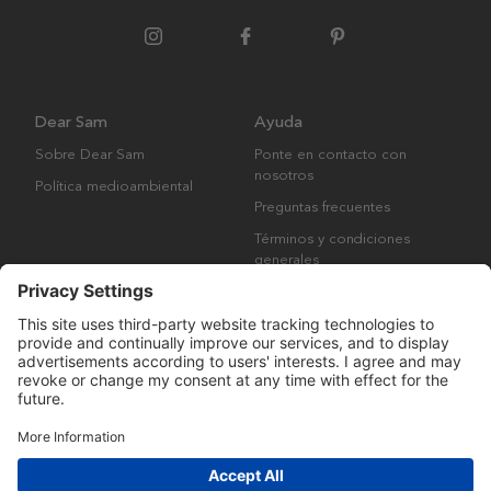
Dear Sam
Ayuda
Sobre Dear Sam
Ponte en contacto con
nosotros
Política medioambiental
Preguntas frecuentes
Términos y condiciones
generales
Derechos de autor © Many Brands AB 2023. Todos los derechos
reservados.