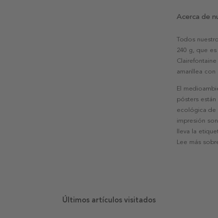
Acerca de n
Todos nuestro
240 g, que es 
Clairefontaine
amarillea con
El medioambie
pósters están
ecológica de l
impresión son
lleva la etiqu
Lee más sobre
Últimos artículos visitados