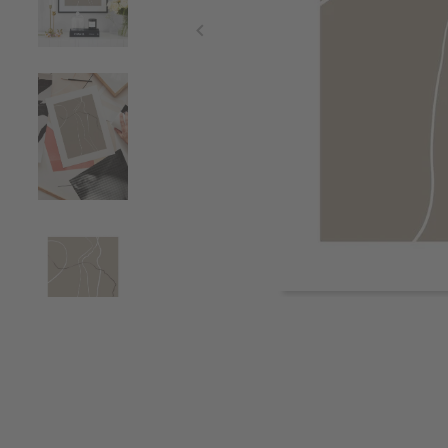
Item
1
of
6