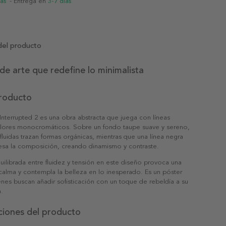
ias
- Entrega en
3-7 días
del producto
de arte que redefine lo minimalista
producto
terrupted 2 es una obra abstracta que juega con líneas
olores monocromáticos. Sobre un fondo taupe suave y sereno,
 fluidas trazan formas orgánicas, mientras que una línea negra
viesa la composición, creando dinamismo y contraste.
uilibrada entre fluidez y tensión en este diseño provoca una
calma y contempla la belleza en lo inesperado. Es un póster
enes buscan añadir sofisticación con un toque de rebeldía a su
a.
ciones del producto