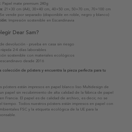
:
Papel mate premium 240g
s:
21×30 cm (A4), 30×40 cm, 40×50 cm, 50×70 cm, 70×100 cm
Se vende por separado (disponible en roble, negro y blanco)
ión:
Impresión sostenible en Escandinavia
elegir Dear Sam?
 de devolución - prueba en casa sin riesgo
 rápida 2-4 días laborables
ión sostenible con materiales ecológicos
 escandinavo desde 2016
a colección de pósters y encuentra la pieza perfecta para tu
s pósters están impresos en papel blanco liso Multidesign de
un papel sin recubrimiento de alta calidad de la fábrica de papel
 en Francia. El papel es de calidad de archivo, es decir, no se
 el tiempo. Todos nuestros pósters están impresos en papel con
ambientales FSC y la etiqueta ecológica de la UE para la
sponsable.