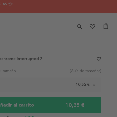
DÍAS 📦✨
ochrome Interrupted 2
favorite_border
el tamaño
(Guía de tamaños)
m
10,35 €
10,35 €
ñadir al carrito