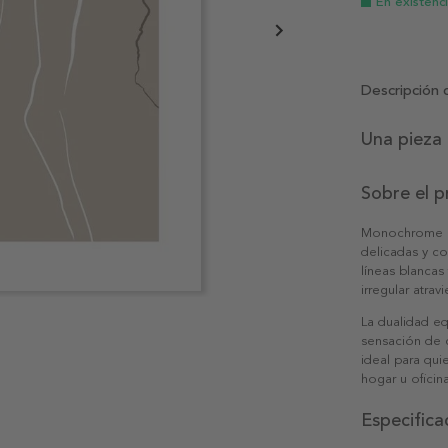
En existenc
Descripción 
Una pieza 
Sobre el 
Monochrome In
delicadas y c
líneas blancas
irregular atra
La dualidad eq
sensación de 
ideal para qui
hogar u oficin
Especifica