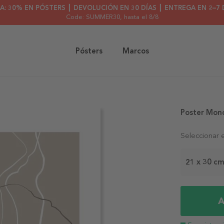
A: 30% EN PÓSTERS ┃ DEVOLUCIÓN EN 30 DÍAS ┃ ENTREGA EN 2–7 
Code: SUMMER30
, hasta el 8/8
Pósters
Marcos
Poster Mon
Seleccionar 
21 x 30 c
A