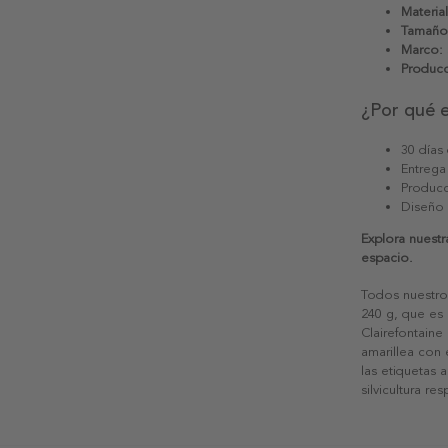
Material
Tamaño
Marco:
Producc
¿Por qué 
30 días
Entrega
Producc
Diseño
Explora nuestr
espacio.
Todos nuestro
240 g, que es 
Clairefontaine
amarillea con
las etiquetas 
silvicultura re