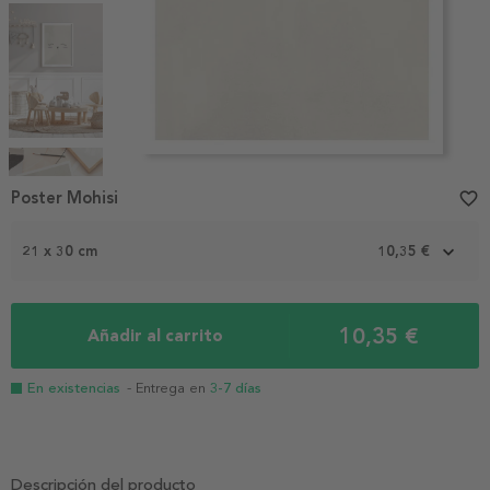
Item
1
Poster Mohisi
favorite_border
of
5
21 x 30 cm
10,35 €
10,35 €
Añadir al carrito
En existencias
- Entrega en
3-7 días
Descripción del producto