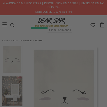
🌟 AHORA: 30% EN PÓSTERS ┃ DEVOLUCIÓN EN 30 DÍAS ┃ ENTREGA EN 2–7
DÍAS 📦✨
Code: SUMMER30
, hasta el 8/8
PÓSTERS
/
RUM
/
INFANTILES
/
MOHISI