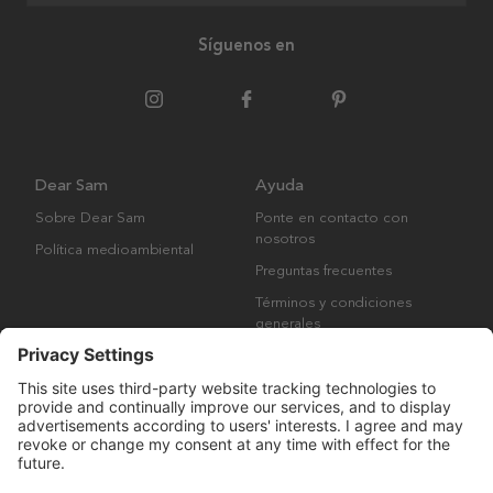
Síguenos en
Dear Sam
Ayuda
Sobre Dear Sam
Ponte en contacto con
nosotros
Política medioambiental
Preguntas frecuentes
Términos y condiciones
generales
Derechos de autor © Many Brands AB 2023. Todos los derechos
reservados.