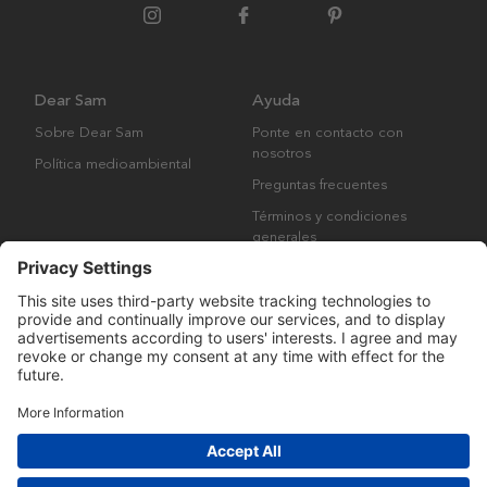
Dear Sam
Ayuda
Sobre Dear Sam
Ponte en contacto con
nosotros
Política medioambiental
Preguntas frecuentes
Términos y condiciones
generales
Derechos de autor © Many Brands AB 2023. Todos los derechos
reservados.