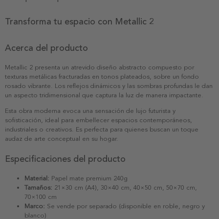
Transforma tu espacio con Metallic 2
Acerca del producto
Metallic 2 presenta un atrevido diseño abstracto compuesto por
texturas metálicas fracturadas en tonos plateados, sobre un fondo
rosado vibrante. Los reflejos dinámicos y las sombras profundas le dan
un aspecto tridimensional que captura la luz de manera impactante.
Esta obra moderna evoca una sensación de lujo futurista y
sofisticación, ideal para embellecer espacios contemporáneos,
industriales o creativos. Es perfecta para quienes buscan un toque
audaz de arte conceptual en su hogar.
Especificaciones del producto
Material:
Papel mate premium 240g
Tamaños:
21×30 cm (A4), 30×40 cm, 40×50 cm, 50×70 cm,
70×100 cm
Marco:
Se vende por separado (disponible en roble, negro y
blanco)