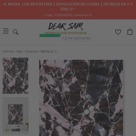
🌟 AHORA: 30% EN PÓSTERS ┃ DEVOLUCIÓN EN 30 DÍAS ┃ ENTREGA EN 2–7
DÍAS 📦✨
Code: SUMMER30
, hasta el 6/8
PÓSTERS
/
FÄRG
/
ROSADOS
/
METALLIC 2