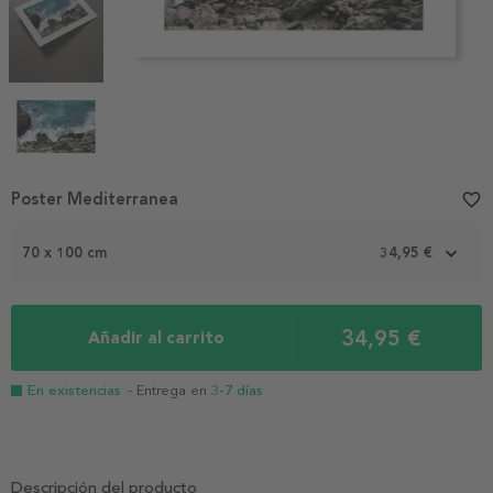
Item
Poster Mediterranea
favorite_border
1
of
70 x 100 cm
34,95 €
4
34,95 €
Añadir al carrito
En existencias
- Entrega en
3-7 días
Descripción del producto