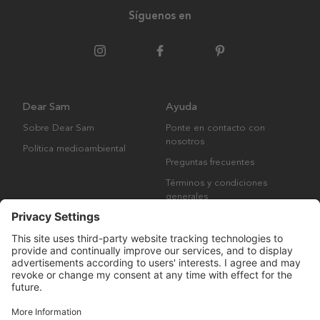
Síguenos en
Dear Sam
Ayuda
Sobre Dear Sam
Ponte en contacto con
nosotros
Política medioambiental
Preguntas frecuentes
Términos y condiciones
generales
Derechos de autor © Many Brands AB 2023. Todos los derechos
reservados.