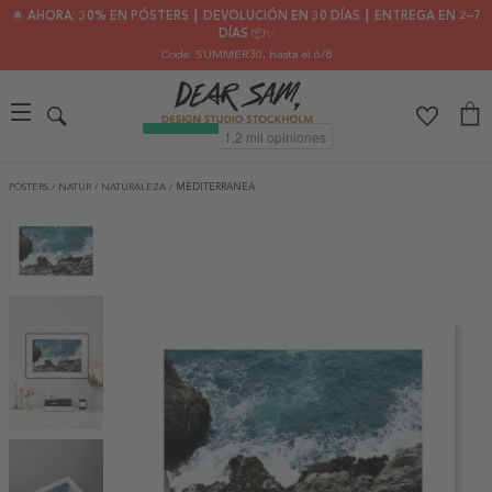
🌟 AHORA: 30% EN PÓSTERS ┃ DEVOLUCIÓN EN 30 DÍAS ┃ ENTREGA EN 2–7
DÍAS 📦✨
Code: SUMMER30
, hasta el 6/8
PÓSTERS
/
NATUR
/
NATURALEZA
/
MEDITERRANEA