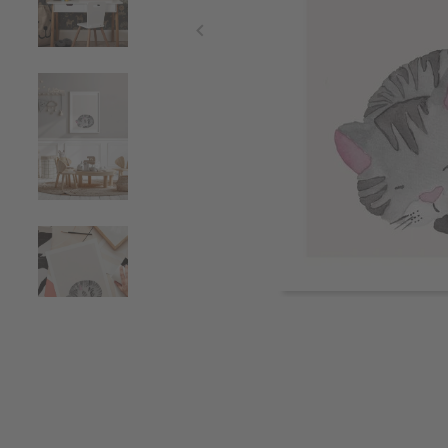
Item
1
of
5