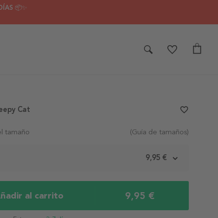
DÍAS 📦✨
leepy Cat
favorite_border
el tamaño
(Guía de tamaños)
m
9,95 €
9,95 €
ñadir al carrito