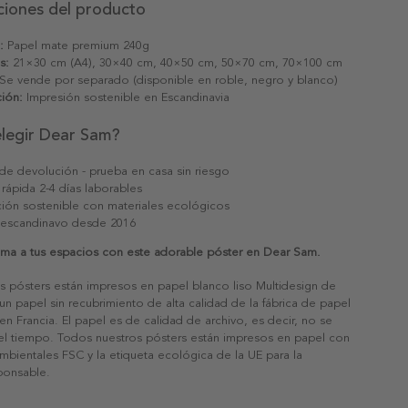
ciones del producto
:
Papel mate premium 240g
s:
21×30 cm (A4), 30×40 cm, 40×50 cm, 50×70 cm, 70×100 cm
Se vende por separado (disponible en roble, negro y blanco)
ión:
Impresión sostenible en Escandinavia
elegir Dear Sam?
 de devolución - prueba en casa sin riesgo
 rápida 2-4 días laborables
ión sostenible con materiales ecológicos
 escandinavo desde 2016
alma a tus espacios con este adorable póster en Dear Sam.
s pósters están impresos en papel blanco liso Multidesign de
un papel sin recubrimiento de alta calidad de la fábrica de papel
 en Francia. El papel es de calidad de archivo, es decir, no se
 el tiempo. Todos nuestros pósters están impresos en papel con
ambientales FSC y la etiqueta ecológica de la UE para la
sponsable.