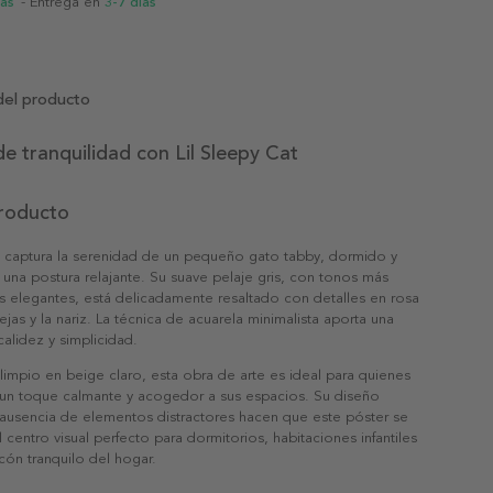
ias
- Entrega en
3-7 días
del producto
e tranquilidad con Lil Sleepy Cat
producto
t' captura la serenidad de un pequeño gato tabby, dormido y
una postura relajante. Su suave pelaje gris, con tonos más
s elegantes, está delicadamente resaltado con detalles en rosa
ejas y la nariz. La técnica de acuarela minimalista aporta una
alidez y simplicidad.
impio en beige claro, esta obra de arte es ideal para quienes
 un toque calmante y acogedor a sus espacios. Su diseño
 ausencia de elementos distractores hacen que este póster se
l centro visual perfecto para dormitorios, habitaciones infantiles
ncón tranquilo del hogar.