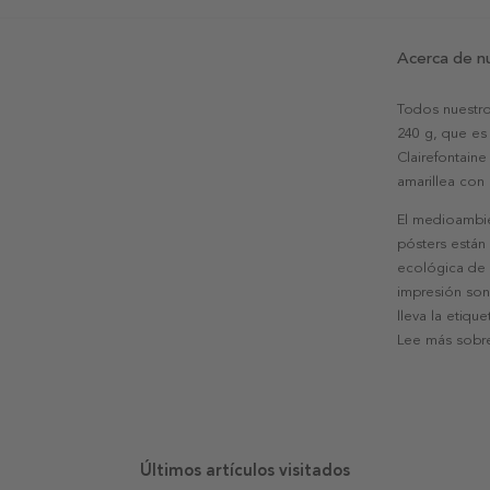
Acerca de n
Todos nuestro
240 g, que es 
Clairefontaine
amarillea con
El medioambie
pósters están
ecológica de l
impresión son
lleva la etiqu
Lee más sobre
Últimos artículos visitados