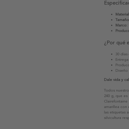
Especifica
Material
Tamaño
Marco:
Producc
¿Por qué 
30 días
Entrega
Producc
Diseño
Dale vida y c
Todos nuestro
240 g, que es 
Clairefontaine
amarillea con
las etiquetas 
silvicultura re