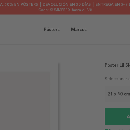
A: 30% EN PÓSTERS ┃ DEVOLUCIÓN EN 30 DÍAS ┃ ENTREGA EN 2–7 
Code: SUMMER30
, hasta el 8/8
Pósters
Marcos
Poster Lil S
Seleccionar 
21 x 30 c
A