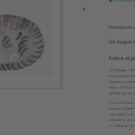
En existenc
Descripción 
Un toque d
Sobre el 
'Lil Sleepy Ca
acurrucado en 
oscuros y raya
claro en las or
sensación de c
Con un fondo l
buscan añadir
evocador y la
convierta en e
o cualquier ri