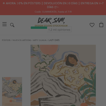
🌟 AHORA: 30% EN PÓSTERS ┃ DEVOLUCIÓN EN 30 DÍAS ┃ ENTREGA EN 2–7
DÍAS 📦✨
Code: SUMMER30
, hasta el 7/8
PÓSTERS
/
NUEVOS ARTISTAS
/
ARTY GUAVA
/
LAZY DAYS