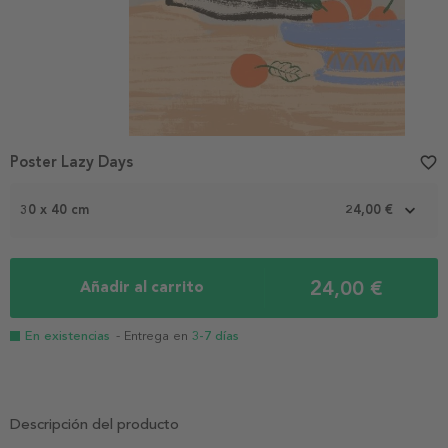
Poster Lazy Days
favorite_border
30 x 40 cm
24,00 €
24,00 €
Añadir al carrito
En existencias
- Entrega en
3-7 días
Descripción del producto