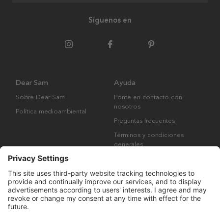
Síguenos en
Dear Sam
Ayuda
Sobre Dear Sam
Ponte en contacto con
nosotros
Política medioambiental
Preguntas frecuentes
Términos y condiciones
generales
Derechos de autor © Many Brands AB 2023. Todos los derechos
reservados.