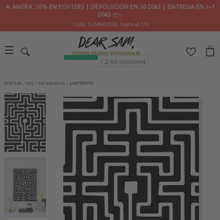
🌟 AHORA: 30% EN PÓSTERS ┃ DEVOLUCIÓN EN 30 DÍAS ┃ ENTREGA EN 2–7
DÍAS 📦✨
Code: SUMMER30
, hasta el 7/8
PÓSTERS
/
STIL
/
MODERNOS
/
LABYRINTH