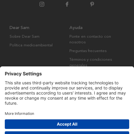
Dear Sam
Ayuda
Sobre Dear Sam
Ponte en contacto con
nosotros
Política medioambiental
Preguntas frecuentes
Términos y condiciones
generales
Derechos de autor © Many Brands AB 2023. Todos los derechos
reservados.