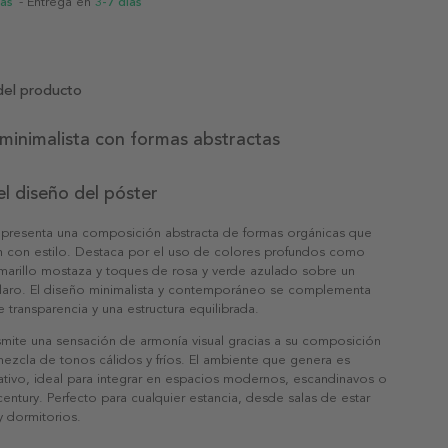
ias
- Entrega en
3-7 días
del producto
e minimalista con formas abstractas
l diseño del póster
s presenta una composición abstracta de formas orgánicas que
 con estilo. Destaca por el uso de colores profundos como
amarillo mostaza y toques de rosa y verde azulado sobre un
laro. El diseño minimalista y contemporáneo se complementa
 transparencia y una estructura equilibrada.
smite una sensación de armonía visual gracias a su composición
mezcla de tonos cálidos y fríos. El ambiente que genera es
eativo, ideal para integrar en espacios modernos, escandinavos o
century. Perfecto para cualquier estancia, desde salas de estar
y dormitorios.