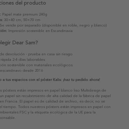
ciones del producto
:
Papel mate premium 240g
s:
30×40 cm, 50×70 cm
Se vende por separado (disponible en roble, negro y blanco)
ión:
Impresión sostenible en Escandinavia
elegir Dear Sam?
 de devolución - prueba en casa sin riesgo
 rápida 2-4 días laborables
ión sostenible con materiales ecológicos
 escandinavo desde 2016
lo a tus espacios con el póster Kalis: ¡haz tu pedido ahora!
s pósters están impresos en papel blanco liso Multidesign de
un papel sin recubrimiento de alta calidad de la fábrica de papel
 en Francia. El papel es de calidad de archivo, es decir, no se
 el tiempo. Todos nuestros pósters están impresos en papel con
ambientales FSC y la etiqueta ecológica de la UE para la
sponsable.