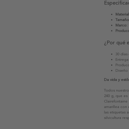
Especifica
Material
Tamaño
Marco:
Producc
¿Por qué 
30 días
Entrega
Producc
Diseño
Da vida y esti
Todos nuestro
240 g, que es 
Clairefontaine
amarillea con
las etiquetas 
silvicultura re