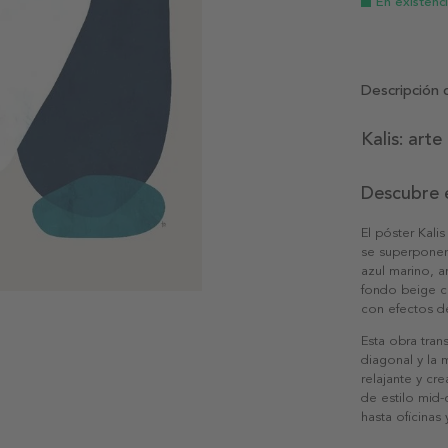
En existenc
Descripción 
Kalis: art
Descubre e
El póster Kali
se superponen
azul marino, 
fondo beige c
con efectos de
Esta obra tran
diagonal y la 
relajante y cr
de estilo mid-
hasta oficinas 