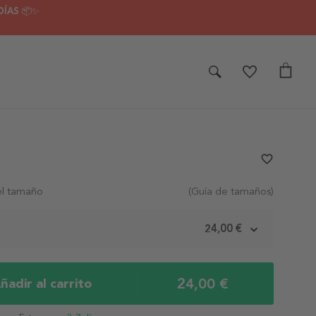
DÍAS 📦✨
favorite_border
el tamaño
(Guía de tamaños)
m
24,00 €
24,00 €
ñadir al carrito