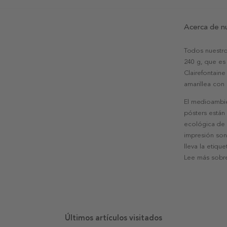
Acerca de n
Todos nuestro
240 g, que es 
Clairefontaine
amarillea con
El medioambie
pósters están
ecológica de l
impresión son
lleva la etiqu
Lee más sobre
Últimos artículos visitados