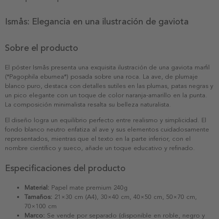
Ismås: Elegancia en una ilustración de gaviota
Sobre el producto
El póster Ismås presenta una exquisita ilustración de una gaviota marfil
(*Pagophila eburnea*) posada sobre una roca. La ave, de plumaje
blanco puro, destaca con detalles sutiles en las plumas, patas negras y
un pico elegante con un toque de color naranja-amarillo en la punta.
La composición minimalista resalta su belleza naturalista.
El diseño logra un equilibrio perfecto entre realismo y simplicidad. El
fondo blanco neutro enfatiza al ave y sus elementos cuidadosamente
representados, mientras que el texto en la parte inferior, con el
nombre científico y sueco, añade un toque educativo y refinado.
Especificaciones del producto
Material:
Papel mate premium 240g
Tamaños:
21×30 cm (A4), 30×40 cm, 40×50 cm, 50×70 cm,
70×100 cm
Marco:
Se vende por separado (disponible en roble, negro y