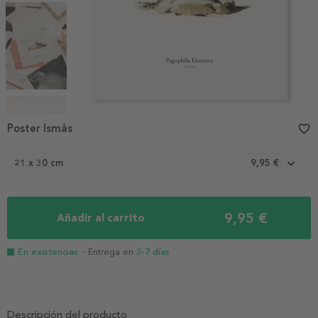
Item
1
Poster Ismås
favorite_border
of
4
21 x 30 cm
9,95 €
9,95 €
Añadir al carrito
En existencias
- Entrega en
3-7 días
Descripción del producto