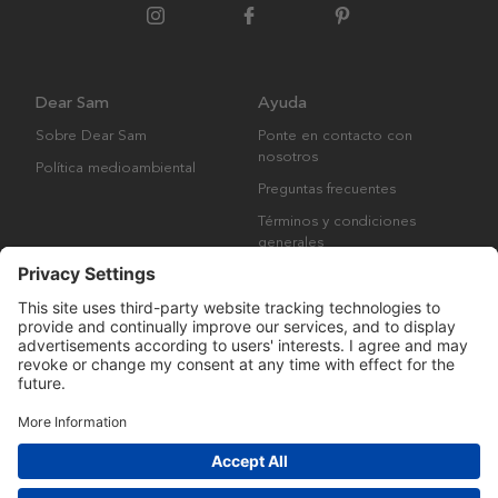
Dear Sam
Ayuda
Sobre Dear Sam
Ponte en contacto con
nosotros
Política medioambiental
Preguntas frecuentes
Términos y condiciones
generales
Derechos de autor © Many Brands AB 2023. Todos los derechos
reservados.