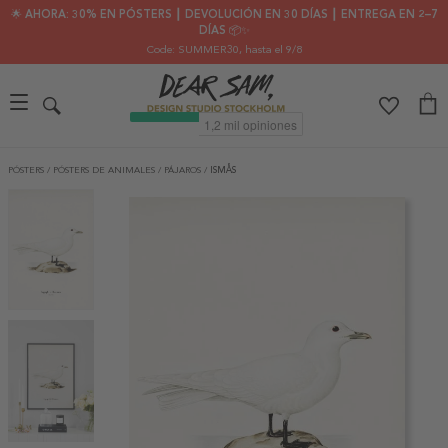
🌟 AHORA: 30% EN PÓSTERS ┃ DEVOLUCIÓN EN 30 DÍAS ┃ ENTREGA EN 2–7
DÍAS 📦✨
Code: SUMMER30
, hasta el 9/8
PÓSTERS
/
PÓSTERS DE ANIMALES
/
PÁJAROS
/
ISMÅS