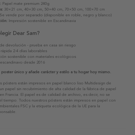
:
Papel mate premium 240g
s:
30×21 cm, 40×30 cm, 50×40 cm, 70×50 cm, 100×70 cm
Se vende por separado (disponible en roble, negro y blanco)
ión:
Impresión sostenible en Escandinavia
elegir Dear Sam?
 de devolución - prueba en casa sin riesgo
 rápida 2-4 días laborables
ión sostenible con materiales ecológicos
 escandinavo desde 2016
poster único y añade carácter y estilo a tu hogar hoy mismo.
s pósters están impresos en papel blanco liso Multidesign de
un papel sin recubrimiento de alta calidad de la fábrica de papel
 en Francia. El papel es de calidad de archivo, es decir, no se
 el tiempo. Todos nuestros pósters están impresos en papel con
ambientales FSC y la etiqueta ecológica de la UE para la
sponsable.