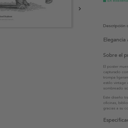
En existenc
Descripción 
Elegancia 
Sobre el 
El poster muest
capturado con 
trompa ligeram
estilo vintage 
sombreado so
Este diseño tr
oficinas, bibl
gracias a su c
Especifica