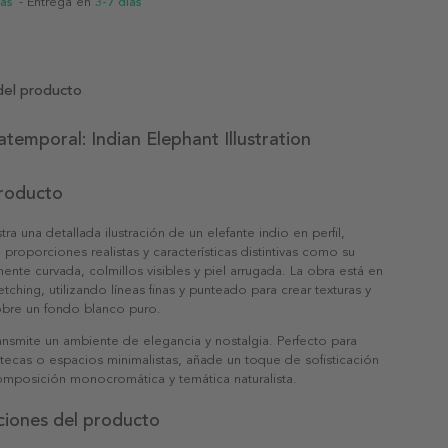
ias
- Entrega en
3-7 días
del producto
atemporal: Indian Elephant Illustration
producto
ra una detallada ilustración de un elefante indio en perfil,
proporciones realistas y características distintivas como su
ente curvada, colmillos visibles y piel arrugada. La obra está en
etching, utilizando líneas finas y punteado para crear texturas y
bre un fondo blanco puro.
ansmite un ambiente de elegancia y nostalgia. Perfecto para
iotecas o espacios minimalistas, añade un toque de sofisticación
omposición monocromática y temática naturalista.
ciones del producto