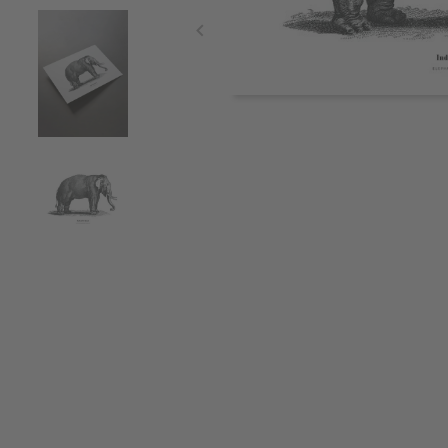
Item
1
of
4