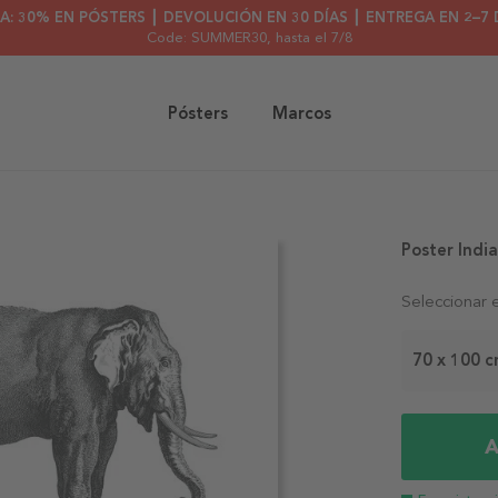
A: 30% EN PÓSTERS ┃ DEVOLUCIÓN EN 30 DÍAS ┃ ENTREGA EN 2–7 
Code: SUMMER30
, hasta el 7/8
Pósters
Marcos
Poster India
Seleccionar 
70 x 100 
A