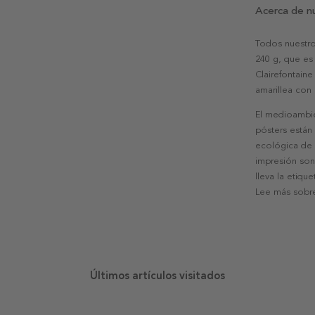
Acerca de n
Todos nuestro
240 g, que es 
Clairefontaine
amarillea con
El medioambie
pósters están
ecológica de l
impresión son
lleva la etiqu
Lee más sobre
Últimos artículos visitados