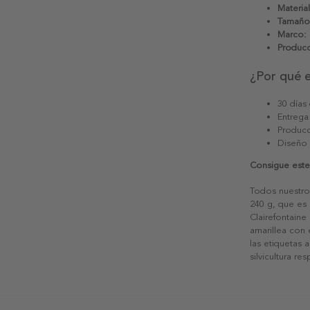
Material
Tamaño
Marco:
Producc
¿Por qué 
30 días
Entrega
Producc
Diseño
Consigue este 
Todos nuestro
240 g, que es 
Clairefontaine
amarillea con
las etiquetas 
silvicultura re