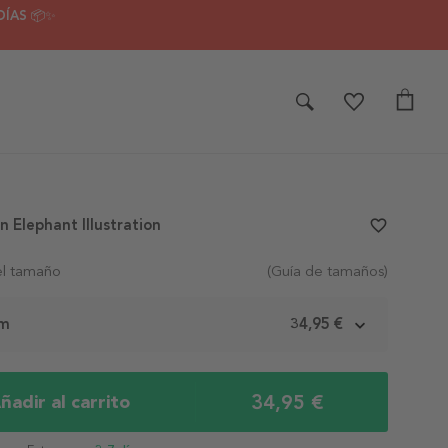
DÍAS 📦✨
n Elephant Illustration
favorite_border
el tamaño
(Guía de tamaños)
cm
34,95 €
34,95 €
ñadir al carrito