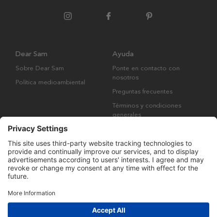
Dear Sam
Ayuda
Sobre Dear Sam
Ponte en contacto con
nosotros
Política medioambiental
Preguntas frecuentes
Términos y condiciones
generales
Derechos de autor © Many Brands AB 2023. Todos los derechos
reservados.