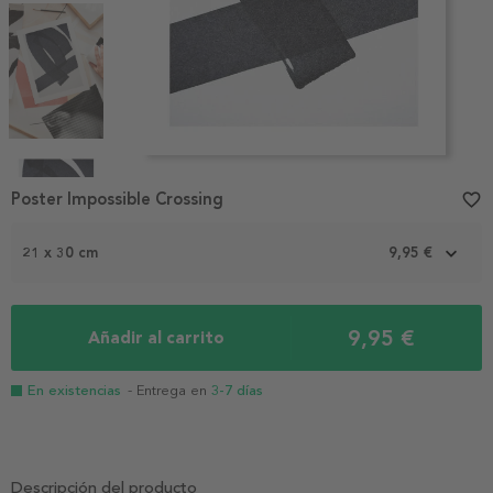
Item
1
Poster Impossible Crossing
favorite_border
of
4
21 x 30 cm
9,95 €
9,95 €
Añadir al carrito
En existencias
- Entrega en
3-7 días
Descripción del producto