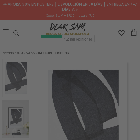
🌟 AHORA: 30% EN PÓSTERS ┃ DEVOLUCIÓN EN 30 DÍAS ┃ ENTREGA EN 2–7
DÍAS 📦✨
Code: SUMMER30
, hasta el 7/8
PÓSTERS
/
RUM
/
SALÓN
/
IMPOSSIBLE CROSSING