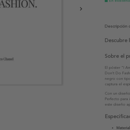
En existenc
Descripción 
Descubre 
Sobre el 
El póster "I A
Don't Do Fash
negro con tipo
captura el esp
Con un diseño
Perfecto para
este diseño ap
Especifica
Material