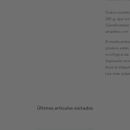
Todos nuestro
240 g, que es 
Clairefontaine
amarillea con
El medioambie
pósters están
ecológica de l
impresión son
lleva la etiqu
Lee más sobre
Últimos artículos visitados