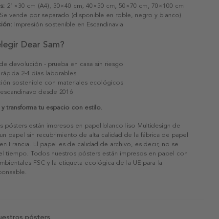
s:
21×30 cm (A4), 30×40 cm, 40×50 cm, 50×70 cm, 70×100 cm
Se vende por separado (disponible en roble, negro y blanco)
ión:
Impresión sostenible en Escandinavia
elegir Dear Sam?
 de devolución - prueba en casa sin riesgo
 rápida 2-4 días laborables
ión sostenible con materiales ecológicos
 escandinavo desde 2016
 transforma tu espacio con estilo.
s pósters están impresos en papel blanco liso Multidesign de
un papel sin recubrimiento de alta calidad de la fábrica de papel
 en Francia. El papel es de calidad de archivo, es decir, no se
 el tiempo. Todos nuestros pósters están impresos en papel con
ambientales FSC y la etiqueta ecológica de la UE para la
sponsable.
uestros pósters