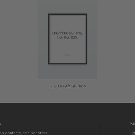
POSTER I AM FASHION
a
S
en contacto con nosotros