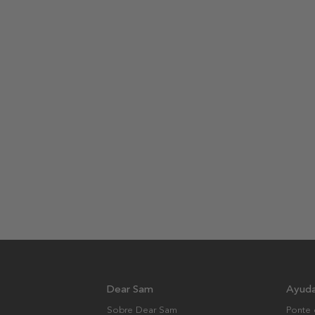
Dear Sam
Ayud
Sobre Dear Sam
Ponte 