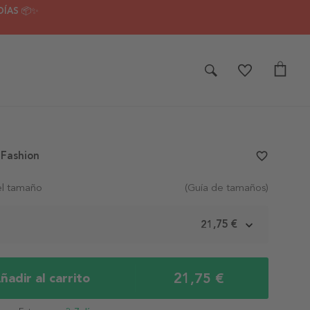
DÍAS 📦✨
 Fashion
favorite_border
el tamaño
(Guía de tamaños)
m
21,75 €
21,75 €
ñadir al carrito