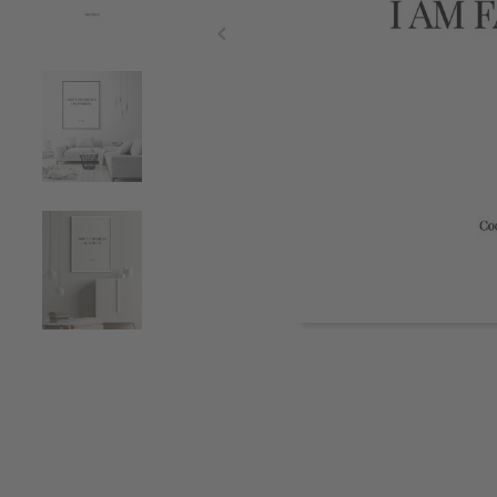
Item
1
of
5