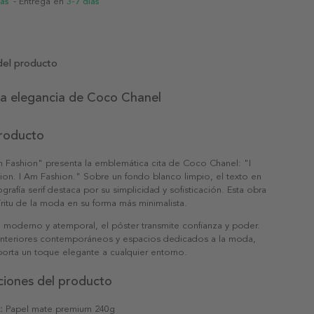
ias
- Entrega en
3-7 días
del producto
la elegancia de Coco Chanel
producto
m Fashion" presenta la emblemática cita de Coco Chanel: "I
ion. I Am Fashion." Sobre un fondo blanco limpio, el texto en
grafía serif destaca por su simplicidad y sofisticación. Esta obra
íritu de la moda en su forma más minimalista.
 moderno y atemporal, el póster transmite confianza y poder.
 interiores contemporáneos y espacios dedicados a la moda,
orta un toque elegante a cualquier entorno.
ciones del producto
:
Papel mate premium 240g