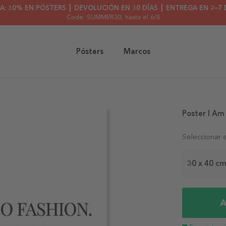
A: 30% EN PÓSTERS ┃ DEVOLUCIÓN EN 30 DÍAS ┃ ENTREGA EN 2–7 
Code: SUMMER30
, hasta el 6/8
Pósters
Marcos
Poster I Am
Seleccionar 
30 x 40 c
A