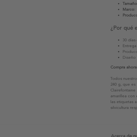
Tamaño
Marco:
Producc
¿Por qué 
30 días
Entrega
Producc
Diseño
Compra ahora y
Todos nuestro
240 g, que es 
Clairefontaine
amarillea con
las etiquetas 
silvicultura re
Acerca de n