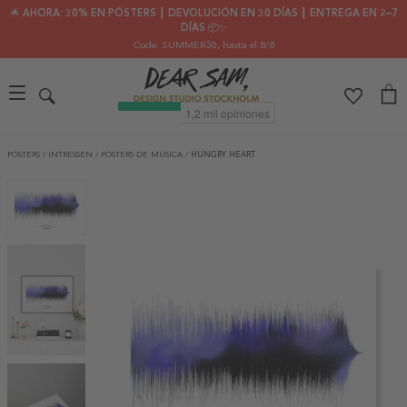
🌟 AHORA: 30% EN PÓSTERS ┃ DEVOLUCIÓN EN 30 DÍAS ┃ ENTREGA EN 2–7
DÍAS 📦✨
Code: SUMMER30
, hasta el 8/8
PÓSTERS
/
INTRESSEN
/
PÓSTERS DE MÚSICA
/
HUNGRY HEART