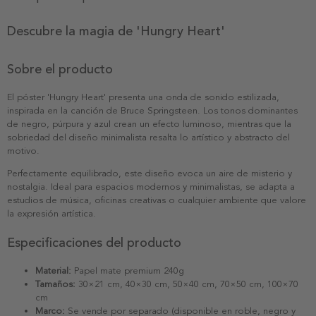
Descubre la magia de 'Hungry Heart'
Sobre el producto
El póster 'Hungry Heart' presenta una onda de sonido estilizada,
inspirada en la canción de Bruce Springsteen. Los tonos dominantes
de negro, púrpura y azul crean un efecto luminoso, mientras que la
sobriedad del diseño minimalista resalta lo artístico y abstracto del
motivo.
Perfectamente equilibrado, este diseño evoca un aire de misterio y
nostalgia. Ideal para espacios modernos y minimalistas, se adapta a
estudios de música, oficinas creativas o cualquier ambiente que valore
la expresión artística.
Especificaciones del producto
Material:
Papel mate premium 240g
Tamaños:
30×21 cm, 40×30 cm, 50×40 cm, 70×50 cm, 100×70
cm
Marco:
Se vende por separado (disponible en roble, negro y