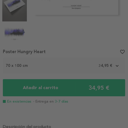
Item
Poster Hungry Heart
favorite_border
1
of
70 x 100 cm
34,95 €
4
34,95 €
Añadir al carrito
En existencias
- Entrega en
3-7 días
Descripción del producto