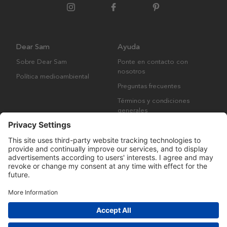
Dear Sam
Ayuda
Sobre Dear Sam
Ponte en contacto con
nosotros
Política medioambiental
Preguntas frecuentes
Términos y condiciones
generales
Derechos de autor © Many Brands AB 2023. Todos los derechos
reservados.