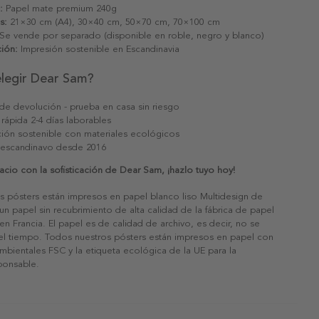
:
Papel mate premium 240g
s:
21×30 cm (A4), 30×40 cm, 50×70 cm, 70×100 cm
Se vende por separado (disponible en roble, negro y blanco)
ión:
Impresión sostenible en Escandinavia
elegir Dear Sam?
 de devolución - prueba en casa sin riesgo
 rápida 2-4 días laborables
ión sostenible con materiales ecológicos
 escandinavo desde 2016
cio con la sofisticación de Dear Sam, ¡hazlo tuyo hoy!
s pósters están impresos en papel blanco liso Multidesign de
un papel sin recubrimiento de alta calidad de la fábrica de papel
 en Francia. El papel es de calidad de archivo, es decir, no se
 el tiempo. Todos nuestros pósters están impresos en papel con
ambientales FSC y la etiqueta ecológica de la UE para la
sponsable.