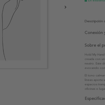
En existenc
Descripción 
Conexión y
Sobre el 
Hold My Hand 
creada con un 
neutro. Este d
evocando cone
El tono calman
líneas aporta 
espacios tran
oficinas o lug
Especifica