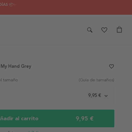
DÍAS 📦✨
d My Hand Grey
favorite_border
el tamaño
(Guía de tamaños)
m
9,95 €
9,95 €
ñadir al carrito