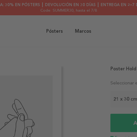
A: 30% EN PÓSTERS ┃ DEVOLUCIÓN EN 30 DÍAS ┃ ENTREGA EN 2–7 
Code: SUMMER30
, hasta el 7/8
Pósters
Marcos
Poster Hol
Seleccionar 
21 x 30 c
A