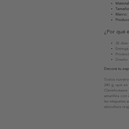
Material
Tamaño
Marco:
Producc
¿Por qué 
30 días
Entrega
Producc
Diseño
Decora tu espa
Todos nuestro
240 g, que es 
Clairefontaine
amarillea con
las etiquetas 
silvicultura re