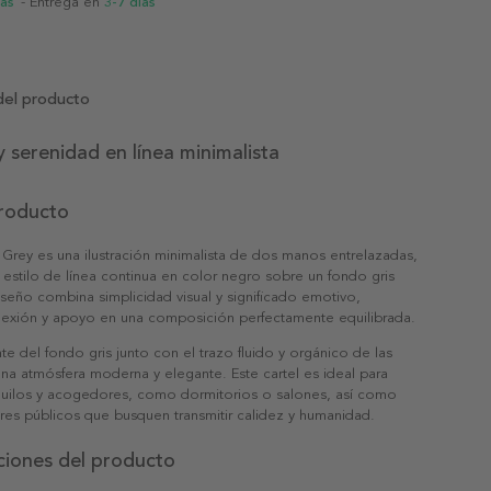
ias
- Entrega en
3-7 días
del producto
 serenidad en línea minimalista
producto
Grey es una ilustración minimalista de dos manos entrelazadas,
estilo de línea continua en color negro sobre un fondo gris
iseño combina simplicidad visual y significado emotivo,
xión y apoyo en una composición perfectamente equilibrada.
te del fondo gris junto con el trazo fluido y orgánico de las
una atmósfera moderna y elegante. Este cartel es ideal para
quilos y acogedores, como dormitorios o salones, así como
ares públicos que busquen transmitir calidez y humanidad.
ciones del producto