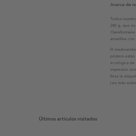
Acerca de n
Todos nuestro
240 g, que es 
Clairefontaine
amarillea con
El medioambie
pósters están
ecológica de l
impresión son
lleva la etiqu
Lee más sobre
Últimos artículos visitados