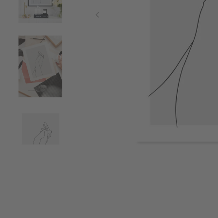
Item
1
of
5