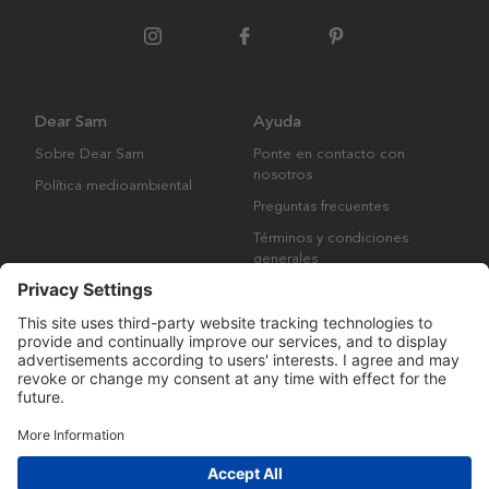
Dear Sam
Ayuda
Sobre Dear Sam
Ponte en contacto con
nosotros
Política medioambiental
Preguntas frecuentes
Términos y condiciones
generales
Derechos de autor © Many Brands AB 2023. Todos los derechos
reservados.