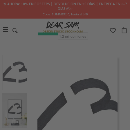
🌟 AHORA: 30% EN PÓSTERS ┃ DEVOLUCIÓN EN 30 DÍAS ┃ ENTREGA EN 2–7
DÍAS 📦✨
Code: SUMMER30
, hasta el 6/8