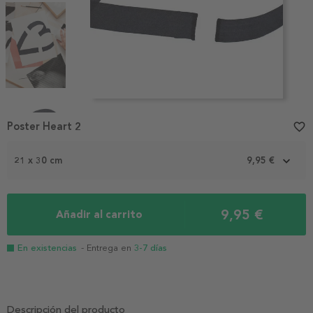
Item
1
Poster Heart 2
favorite_border
of
4
21 x 30 cm
9,95 €
9,95 €
Añadir al carrito
En existencias
- Entrega en
3-7 días
Descripción del producto