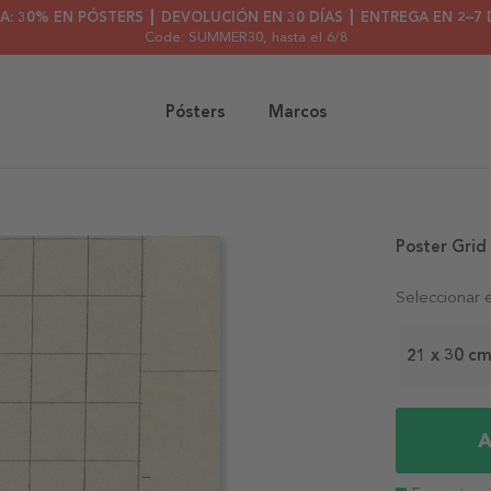
A: 30% EN PÓSTERS ┃ DEVOLUCIÓN EN 30 DÍAS ┃ ENTREGA EN 2–7 
Code: SUMMER30
, hasta el 6/8
Pósters
Marcos
Poster Grid
Seleccionar 
21 x 30 c
A