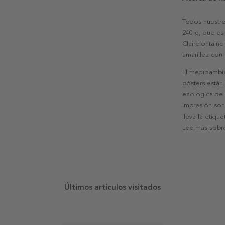
Todos nuestro
240 g, que es 
Clairefontaine
amarillea con
El medioambie
pósters están
ecológica de l
impresión son
lleva la etiqu
Lee más sobre
Últimos artículos visitados