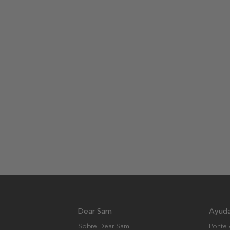
Dear Sam
Ayud
Sobre Dear Sam
Ponte 