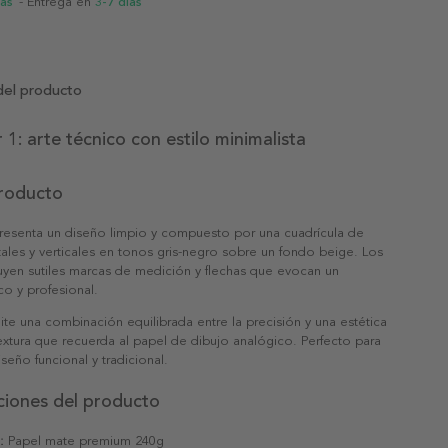
ias
- Entrega en
3-7 días
del producto
 1: arte técnico con estilo minimalista
producto
presenta un diseño limpio y compuesto por una cuadrícula de
tales y verticales en tonos gris-negro sobre un fondo beige. Los
uyen sutiles marcas de medición y flechas que evocan un
co y profesional.
ite una combinación equilibrada entre la precisión y una estética
extura que recuerda al papel de dibujo analógico. Perfecto para
seño funcional y tradicional.
ciones del producto
:
Papel mate premium 240g