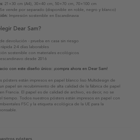
s:
21×30 cm (A4), 30×40 cm, 50×70 cm, 70×100 cm
Se vende por separado (disponible en roble, negro y blanco)
ión:
Impresión sostenible en Escandinavia
elegir Dear Sam?
 de devolución - prueba en casa sin riesgo
 rápida 2-4 días laborables
ión sostenible con materiales ecológicos
 escandinavo desde 2016
acio con este diseño único: ¡compra ahora en Dear Sam!
s pósters están impresos en papel blanco liso Multidesign de
un papel sin recubrimiento de alta calidad de la fábrica de papel
 en Francia. El papel es de calidad de archivo, es decir, no se
 el tiempo. Todos nuestros pósters están impresos en papel con
ambientales FSC y la etiqueta ecológica de la UE para la
sponsable.
uestros pósters