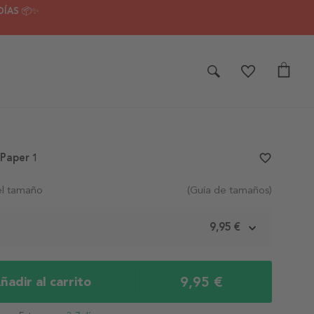
DÍAS 📦✨
 Paper 1
favorite_border
el tamaño
(Guía de tamaños)
m
9,95 €
9,95 €
ñadir al carrito