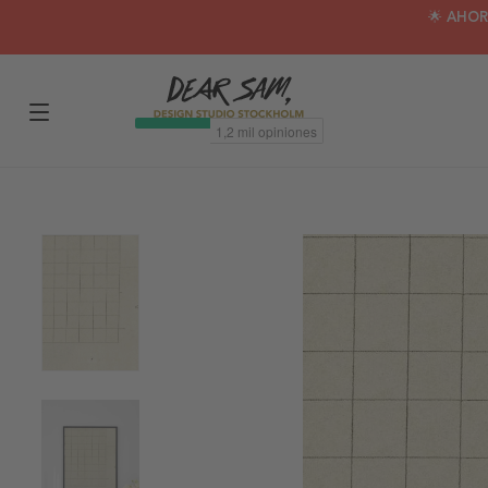
🌟 AHOR