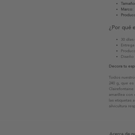
Tamaño
Marco:
Producc
¿Por qué 
30 días
Entrega
Producc
Diseño
Decora tu esp
Todos nuestro
240 g, que es 
Clairefontaine
amarillea con
las etiquetas 
silvicultura re
Acerca de n