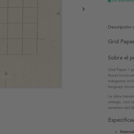
En existenc
Descripción 
Grid Paper
Sobre el 
Grid Paper 1 
líneas horizon
márgenes incl
lenguaje técni
La obra transm
vintage, con t
amantes del di
Especifica
Material