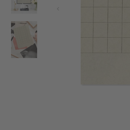
Item
1
of
3