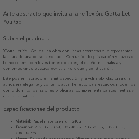
Arte abstracto que invita a la reflexión: Gotta Let
You Go
Sobre el producto
'Gotta Let You Go' es una obra con líneas abstractas que representan
la figura de una persona sentada. Con un fondo gris carbón y trazos en
blanco crema con leves tonos dorados, el diseño minimalista y
contemporáneo destaca por su simplicidad y sofisticación.
Este póster inspirado en la introspección y la vulnerabilidad crea una
atmósfera elegante y contemplativa. Perfecto para espacios modernos
como dormitorios, salones o oficinas, complementa paletas neutras y
monocromáticas.
Especificaciones del producto
Material:
Papel mate premium 240g
Tamaños:
21×30 cm (A4), 30×40 cm, 40×50 cm, 50×70 cm,
70×100 cm
Marco:
Se vende por separado (disponible en roble, negro y