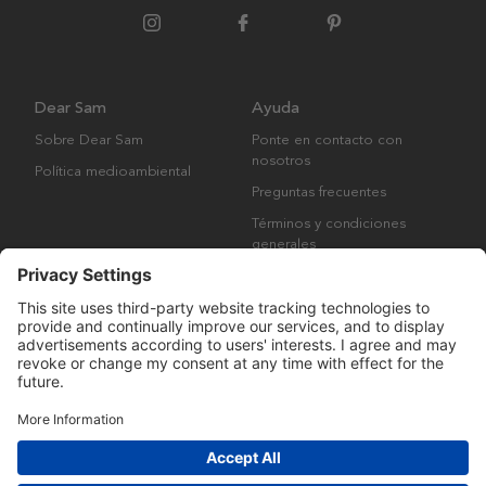
Dear Sam
Ayuda
Sobre Dear Sam
Ponte en contacto con
nosotros
Política medioambiental
Preguntas frecuentes
Términos y condiciones
generales
Derechos de autor © Many Brands AB 2023. Todos los derechos
reservados.