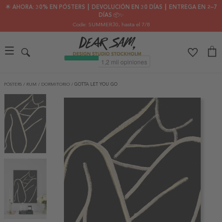
🌟 AHORA: 30% EN PÓSTERS ┃ DEVOLUCIÓN EN 30 DÍAS ┃ ENTREGA EN 2–7
DÍAS 📦✨
Code: SUMMER30
, hasta el 7/8
PÓSTERS
/
RUM
/
DORMITORIO
/
GOTTA LET YOU GO