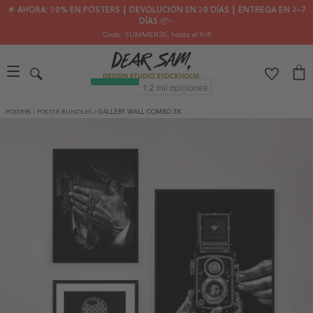
🌟 AHORA: 30% EN PÓSTERS ┃ DEVOLUCIÓN EN 30 DÍAS ┃ ENTREGA EN 2–7
DÍAS 📦✨
Code: SUMMER30
, hasta el 9/8
PÓSTERS
/
POSTER BUNDLES
/
GALLERY WALL COMBO 3X