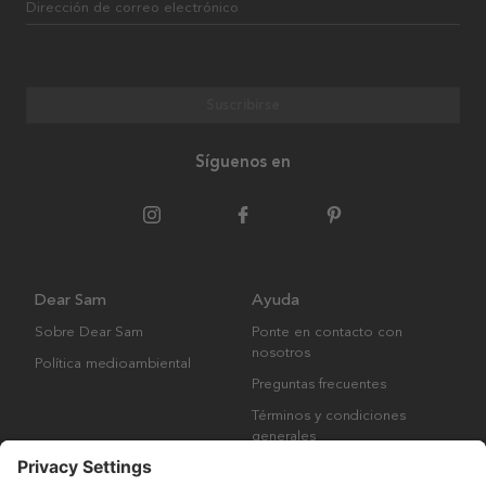
Dirección de correo electrónico
Suscribirse
Síguenos en
Dear Sam
Ayuda
Sobre Dear Sam
Ponte en contacto con
nosotros
Política medioambiental
Preguntas frecuentes
Términos y condiciones
generales