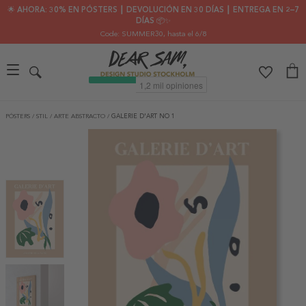
🌟 AHORA: 30% EN PÓSTERS ┃ DEVOLUCIÓN EN 30 DÍAS ┃ ENTREGA EN 2–7
DÍAS 📦✨
Code: SUMMER30
, hasta el 6/8
PÓSTERS
/
STIL
/
ARTE ABSTRACTO
/
GALERIE D'ART NO 1