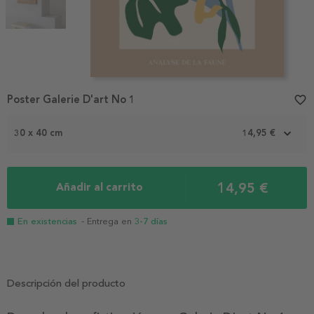
Item
Poster Galerie D'art No 1
favorite_border
1
of
2
30 x 40 cm
14,95 €
14,95 €
Añadir al carrito
En existencias
- Entrega en
3-7 días
Descripción del producto