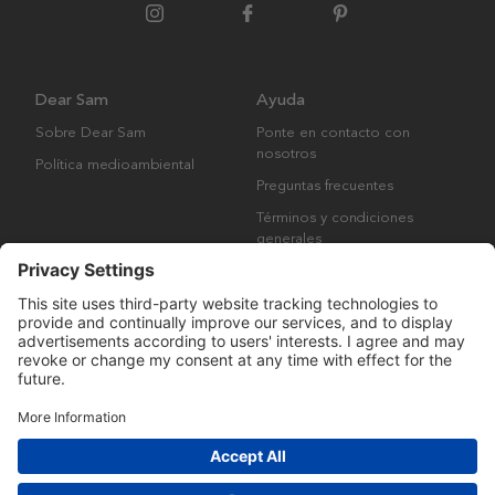
Dear Sam
Ayuda
Sobre Dear Sam
Ponte en contacto con
nosotros
Política medioambiental
Preguntas frecuentes
Términos y condiciones
generales
Derechos de autor © Many Brands AB 2023. Todos los derechos
reservados.