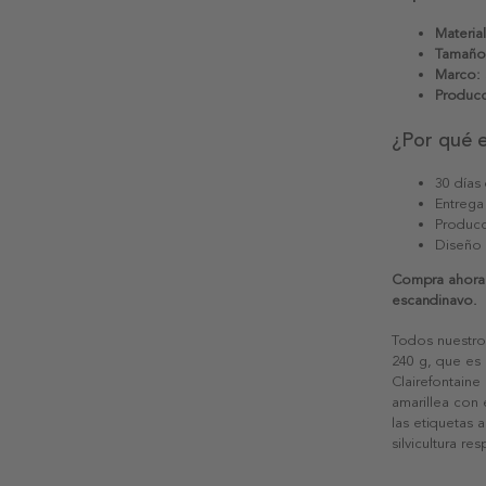
Material
Tamaño
Marco:
Producc
¿Por qué 
30 días
Entrega
Producc
Diseño
Compra ahora 
escandinavo.
Todos nuestro
240 g, que es 
Clairefontaine
amarillea con
las etiquetas 
silvicultura re