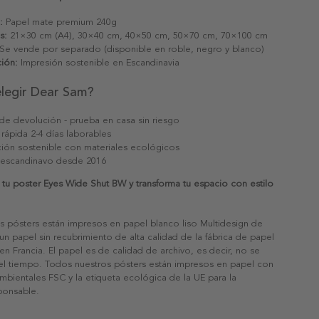
:
Papel mate premium 240g
s:
21×30 cm (A4), 30×40 cm, 40×50 cm, 50×70 cm, 70×100 cm
Se vende por separado (disponible en roble, negro y blanco)
ión:
Impresión sostenible en Escandinavia
elegir Dear Sam?
 de devolución - prueba en casa sin riesgo
 rápida 2-4 días laborables
ión sostenible con materiales ecológicos
 escandinavo desde 2016
tu poster Eyes Wide Shut BW y transforma tu espacio con estilo
s pósters están impresos en papel blanco liso Multidesign de
un papel sin recubrimiento de alta calidad de la fábrica de papel
 en Francia. El papel es de calidad de archivo, es decir, no se
 el tiempo. Todos nuestros pósters están impresos en papel con
ambientales FSC y la etiqueta ecológica de la UE para la
sponsable.