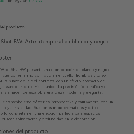
ias
- Entrega en
3-7 días
del producto
 Shut BW: Arte atemporal en blanco y negro
oster
s Wide Shut BW presenta una composición en blanco y negro
n cuerpo femenino con foco en el cuello, hombros y torso
extura suave de la piel contrasta con un efecto abstracto de
 creando un estilo visual único. La precisión fotográfica y el
alista hacen de esta obra una pieza moderna y elegante.
ue transmite este póster es introspectiva y cautivadora, con un
erio y sensualidad. Sus tonos monocromáticos y estilo
o lo convierten en una elección perfecta para espacios
buscan sofisticación y profundidad en la decoración.
ciones del producto