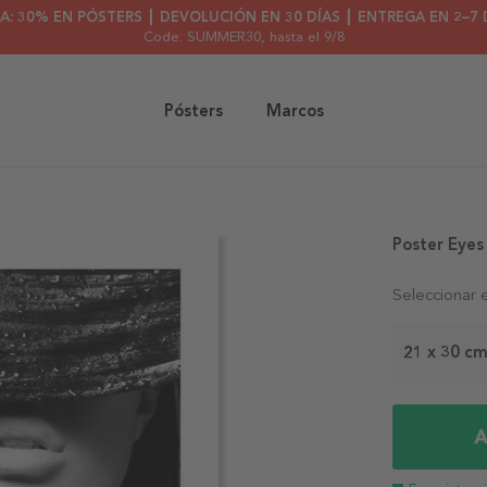
A: 30% EN PÓSTERS ┃ DEVOLUCIÓN EN 30 DÍAS ┃ ENTREGA EN 2–7 
Code: SUMMER30
, hasta el 9/8
Pósters
Marcos
Poster Eye
Seleccionar 
21 x 30 c
A