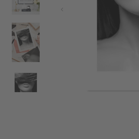
Item
1
of
6