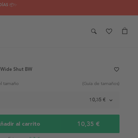
DÍAS 📦✨
s Wide Shut BW
favorite_border
el tamaño
(Guía de tamaños)
m
10,35 €
10,35 €
ñadir al carrito