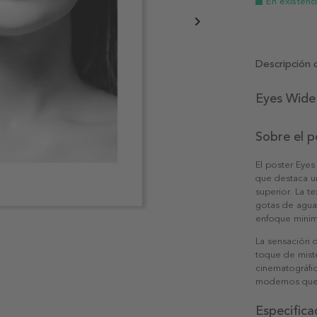
En existenc
Descripción 
Eyes Wide
Sobre el p
El poster Eye
que destaca u
superior. La t
gotas de agua,
enfoque minim
La sensación q
toque de mist
cinematográfic
modernos que 
Especifica