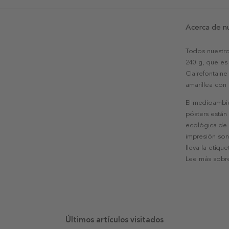
Acerca de n
Todos nuestro
240 g, que es 
Clairefontaine
amarillea con
El medioambie
pósters están
ecológica de l
impresión son
lleva la etiqu
Lee más sobre
Últimos artículos visitados