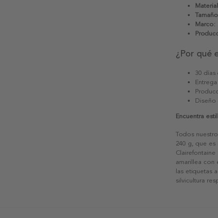
Material
Tamaño
Marco:
Producc
¿Por qué 
30 días
Entrega
Producc
Diseño
Encuentra esti
Todos nuestro
240 g, que es 
Clairefontaine
amarillea con
las etiquetas 
silvicultura re