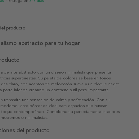
ias
- Entrega en
3-7 días
del producto
alismo abstracto para tu hogar
producto
a de arte abstracto con un diseño minimalista que presenta
ricas superpuestas. Su paleta de colores se basa en tonos
 gris claro, con acentos de melocotón suave y un bloque negro
la parte inferior, creando un contraste sutil pero impactante.
 transmite una sensación de calma y sofisticación. Con su
y moderno, este póster es ideal para espacios que buscan
n toque contemporáneo. Complementa perfectamente interiores
 modernos o minimalistas.
ciones del producto