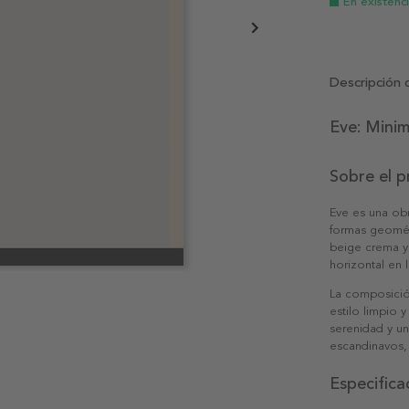
En existenc
Descripción 
Eve: Minim
Sobre el 
Eve es una obr
formas geomét
beige crema y
horizontal en 
La composición
estilo limpio 
serenidad y u
escandinavos,
Especifica