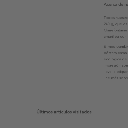
Acerca de n
Todos nuestro
240 g, que es 
Clairefontaine
amarillea con
El medioambie
pósters están
ecológica de l
impresión son
lleva la etiqu
Lee más sobre
Últimos artículos visitados