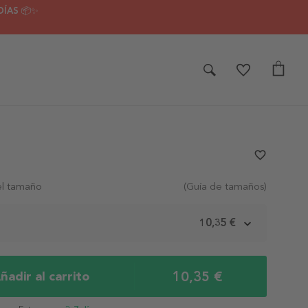
DÍAS 📦✨
favorite_border
el tamaño
(Guía de tamaños)
m
10,35 €
10,35 €
ñadir al carrito