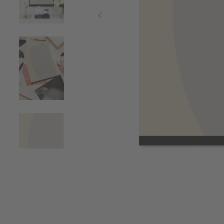
Item
1
of
4