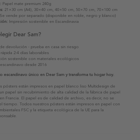
:
Papel mate premium 240g
s:
21×30 cm (A4), 30×40 cm, 40×50 cm, 50×70 cm, 70×100 cm
Se vende por separado (disponible en roble, negro y blanco)
ión:
Impresión sostenible en Escandinavia
elegir Dear Sam?
 de devolución - prueba en casa sin riesgo
 rápida 2-4 días laborables
ión sostenible con materiales ecológicos
 escandinavo desde 2016
lo escandinavo único en Dear Sam y transforma tu hogar hoy.
s pósters están impresos en papel blanco liso Multidesign de
un papel sin recubrimiento de alta calidad de la fábrica de papel
 en Francia. El papel es de calidad de archivo, es decir, no se
 el tiempo. Todos nuestros pósters están impresos en papel con
ambientales FSC y la etiqueta ecológica de la UE para la
sponsable.