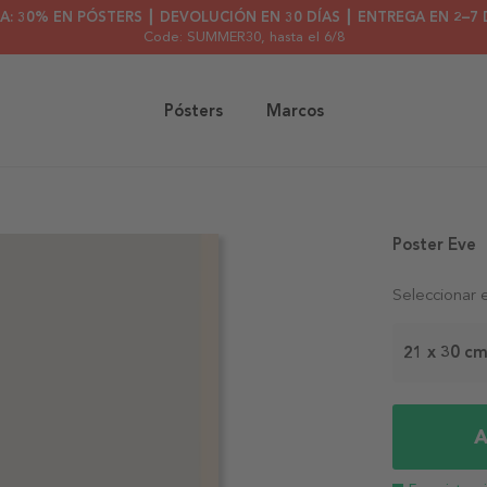
A: 30% EN PÓSTERS ┃ DEVOLUCIÓN EN 30 DÍAS ┃ ENTREGA EN 2–7 
Code: SUMMER30
, hasta el 6/8
Pósters
Marcos
Poster Eve
Seleccionar 
21 x 30 c
A