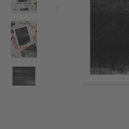
Item
1
of
4