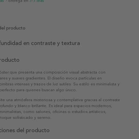
ias
- Entrega en
3-7 días
del producto
fundidad en contraste y textura
producto
póster que presenta una composición visual abstracta con
lares y suaves gradientes. El diseño evoca partículas en
mbras intensas y trazos de luz sutiles. Su estilo es minimalista y
perfecto para quienes buscan algo único.
ite una atmósfera misteriosa y contemplativa gracias al contraste
ofundo y blanco brillante. Es ideal para espacios modernos,
 minimalistas, como salones, oficinas o estudios artísticos,
toque sofisticado y sereno.
ciones del producto