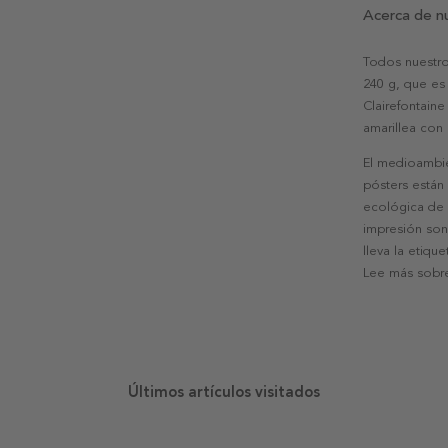
Acerca de n
Todos nuestro
240 g, que es 
Clairefontaine
amarillea con
El medioambie
pósters están
ecológica de l
impresión son
lleva la etiqu
Lee más sobre
Últimos artículos visitados