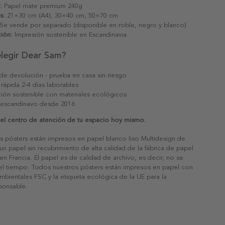
:
Papel mate premium 240g
s:
21×30 cm (A4), 30×40 cm, 50×70 cm
Se vende por separado (disponible en roble, negro y blanco)
ión:
Impresión sostenible en Escandinavia
elegir Dear Sam?
 de devolución - prueba en casa sin riesgo
 rápida 2-4 días laborables
ión sostenible con materiales ecológicos
 escandinavo desde 2016
 el centro de atención de tu espacio hoy mismo.
s pósters están impresos en papel blanco liso Multidesign de
un papel sin recubrimiento de alta calidad de la fábrica de papel
 en Francia. El papel es de calidad de archivo, es decir, no se
 el tiempo. Todos nuestros pósters están impresos en papel con
ambientales FSC y la etiqueta ecológica de la UE para la
sponsable.