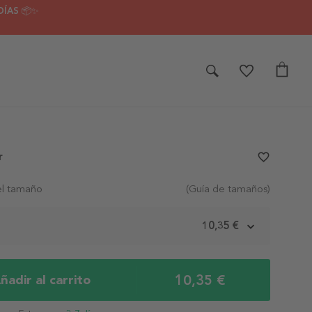
DÍAS 📦✨
r
favorite_border
el tamaño
(Guía de tamaños)
m
10,35 €
10,35 €
ñadir al carrito