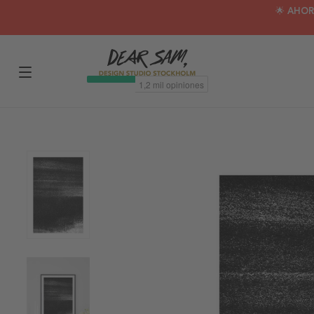
🌟 AHOR