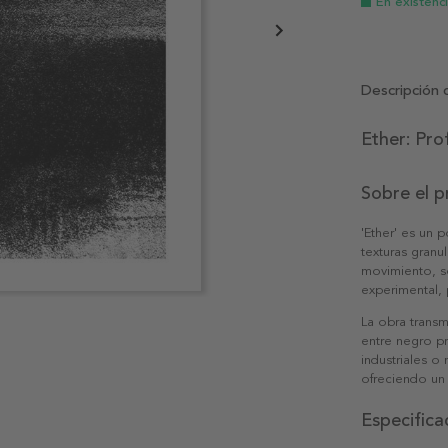
En existenc
Descripción 
Ether: Pro
Sobre el 
'Ether' es un 
texturas granu
movimiento, so
experimental, 
La obra transm
entre negro pr
industriales o
ofreciendo un 
Especifica