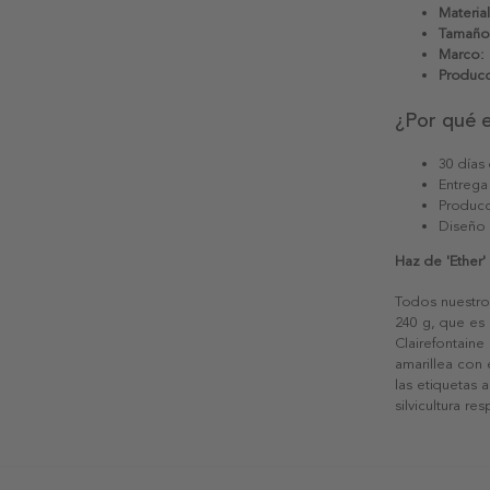
Material
Tamaño
Marco:
Producc
¿Por qué 
30 días
Entrega
Producc
Diseño
Haz de 'Ether'
Todos nuestro
240 g, que es 
Clairefontaine
amarillea con
las etiquetas 
silvicultura re