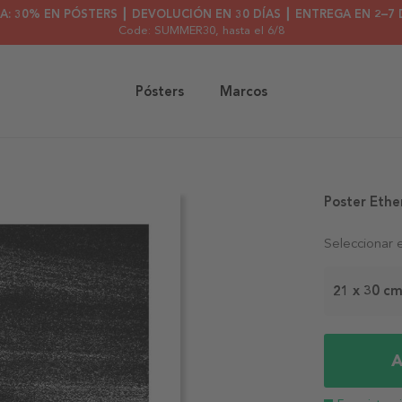
A: 30% EN PÓSTERS ┃ DEVOLUCIÓN EN 30 DÍAS ┃ ENTREGA EN 2–7 
Code: SUMMER30
, hasta el 6/8
Pósters
Marcos
Poster Ethe
Seleccionar 
21 x 30 c
A