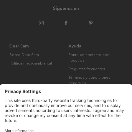
Síguenos en
Dear Sam
Ayuda
Sobre Dear Sam
Ponte en contacto con
nosotros
Política medioambiental
Preguntas frecuentes
Términos y condiciones
generales
Derechos de autor © Many Brands AB 2023. Todos los derechos
reservados.