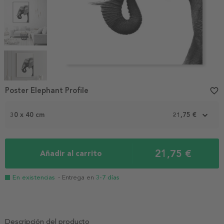
Item
1
Poster Elephant Profile
favorite_border
of
5
30 x 40 cm
21,75 €
21,75 €
Añadir al carrito
En existencias
- Entrega en
3-7 días
Descripción del producto