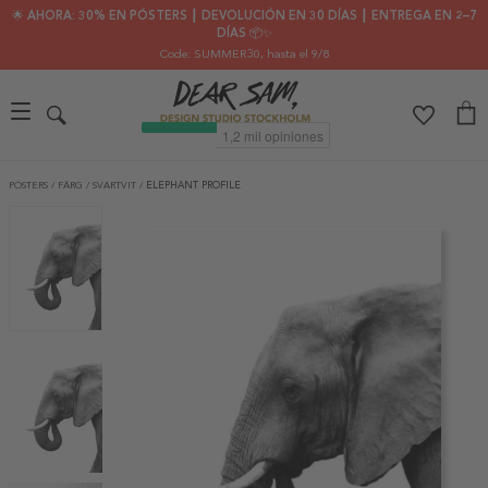
🌟 AHORA: 30% EN PÓSTERS ┃ DEVOLUCIÓN EN 30 DÍAS ┃ ENTREGA EN 2–7
DÍAS 📦✨
Code: SUMMER30
, hasta el 9/8
PÓSTERS
/
FÄRG
/
SVARTVIT
/
ELEPHANT PROFILE