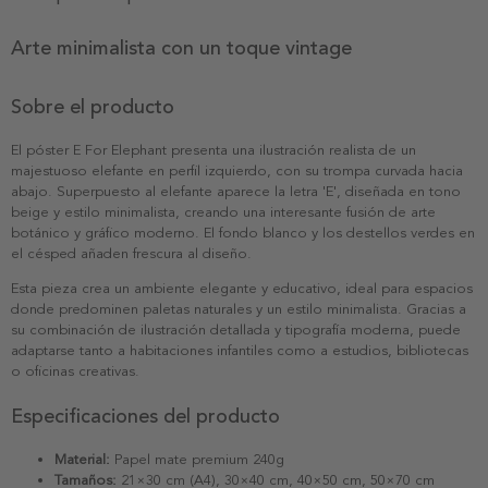
Arte minimalista con un toque vintage
Sobre el producto
El póster E For Elephant presenta una ilustración realista de un
majestuoso elefante en perfil izquierdo, con su trompa curvada hacia
abajo. Superpuesto al elefante aparece la letra 'E', diseñada en tono
beige y estilo minimalista, creando una interesante fusión de arte
botánico y gráfico moderno. El fondo blanco y los destellos verdes en
el césped añaden frescura al diseño.
Esta pieza crea un ambiente elegante y educativo, ideal para espacios
donde predominen paletas naturales y un estilo minimalista. Gracias a
su combinación de ilustración detallada y tipografía moderna, puede
adaptarse tanto a habitaciones infantiles como a estudios, bibliotecas
o oficinas creativas.
Especificaciones del producto
Material:
Papel mate premium 240g
Tamaños:
21×30 cm (A4), 30×40 cm, 40×50 cm, 50×70 cm