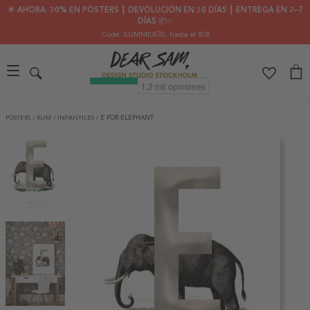
🌟 AHORA: 30% EN PÓSTERS ┃ DEVOLUCIÓN EN 30 DÍAS ┃ ENTREGA EN 2–7
DÍAS 📦✨
Code: SUMMER30
, hasta el 8/8
PÓSTERS
/
RUM
/
INFANTILES
/
E FOR ELEPHANT