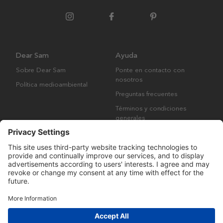
Dear Sam
Ayuda
Sobre Dear Sam
Ponte en contacto con
nosotros
Política medioambiental
Preguntas frecuentes
Términos y condiciones
generales
Derechos de autor © Many Brands AB 2023. Todos los derechos
reservados.