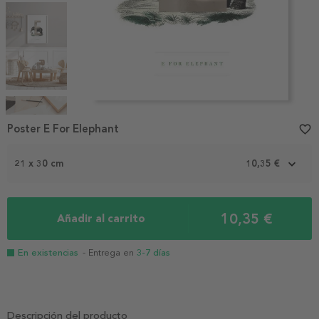
Item
1
Poster E For Elephant
favorite_border
of
5
21 x 30 cm
10,35 €
10,35 €
Añadir al carrito
En existencias
- Entrega en
3-7 días
Descripción del producto