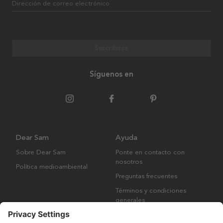
Dirección de correo electrónico
Suscribirse
Síguenos en
Dear Sam
Ayuda
Sobre Dear Sam
Ponte en contacto con
nosotros
Política medioambiental
Preguntas frecuentes
Términos y condiciones
generales