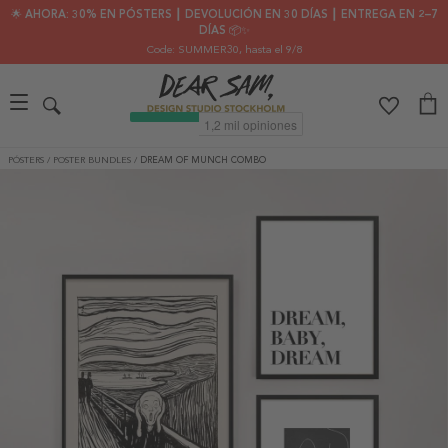
🌟 AHORA: 30% EN PÓSTERS ┃ DEVOLUCIÓN EN 30 DÍAS ┃ ENTREGA EN 2–7
DÍAS 📦✨
Code: SUMMER30
, hasta el 9/8
PÓSTERS
/
POSTER BUNDLES
/
DREAM OF MUNCH COMBO