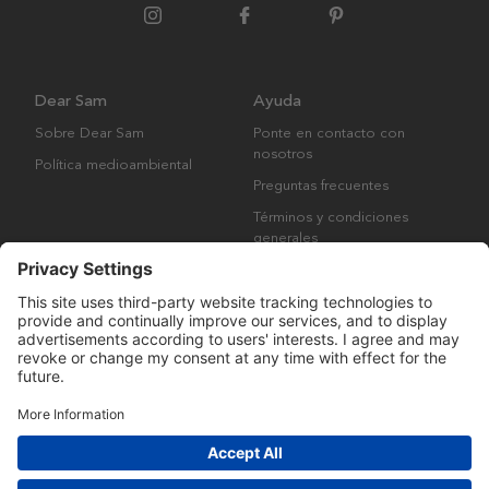
Dear Sam
Ayuda
Sobre Dear Sam
Ponte en contacto con
nosotros
Política medioambiental
Preguntas frecuentes
Términos y condiciones
generales
Derechos de autor © Many Brands AB 2023. Todos los derechos
reservados.