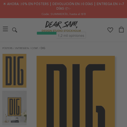
🌟 AHORA: 30% EN PÓSTERS ┃ DEVOLUCIÓN EN 30 DÍAS ┃ ENTREGA EN 2–7
DÍAS 📦✨
Code: SUMMER30
, hasta el 8/8
PÓSTERS
/
INTRESSEN
/
CITAT
/
DIG