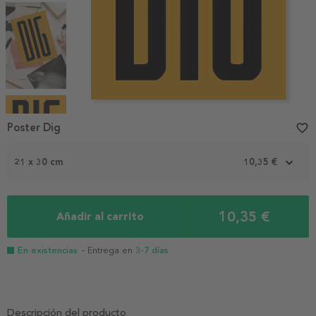
Item
1
Poster Dig
favorite_border
of
4
21 x 30 cm
10,35 €
10,35 €
Añadir al carrito
En existencias
- Entrega en
3-7 días
Descripción del producto