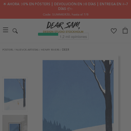
🌟 AHORA: 30% EN PÓSTERS ┃ DEVOLUCIÓN EN 30 DÍAS ┃ ENTREGA EN 2–7
DÍAS 📦✨
Code: SUMMER30
, hasta el 7/8
PÓSTERS
/
NUEVOS ARTISTAS
/
HENRY RIVERS
/
DEER