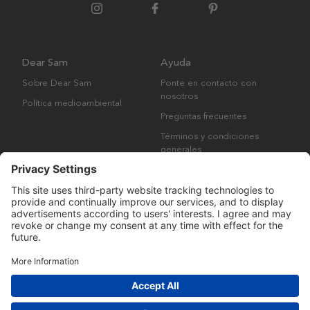
Dear Sam
Ayuda
Sobre Dear Sam
Ponte en contacto con
nosotros
Política medioambiental
Preguntas frecuentes
Términos y condiciones
generales
Derechos de autor © Many Brands AB 2023. Todos los derechos
reservados.