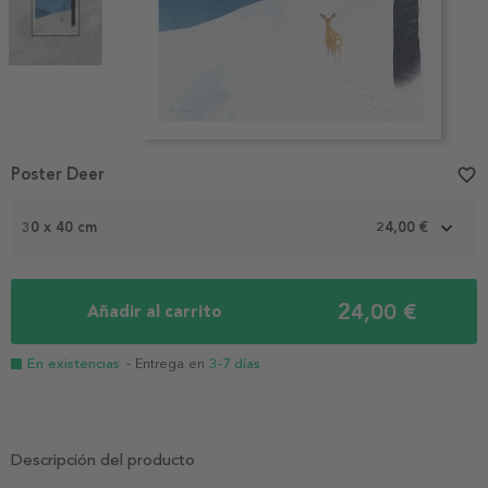
Item
Poster Deer
favorite_border
1
of
2
30 x 40 cm
24,00 €
24,00 €
Añadir al carrito
En existencias
- Entrega en
3-7 días
Descripción del producto