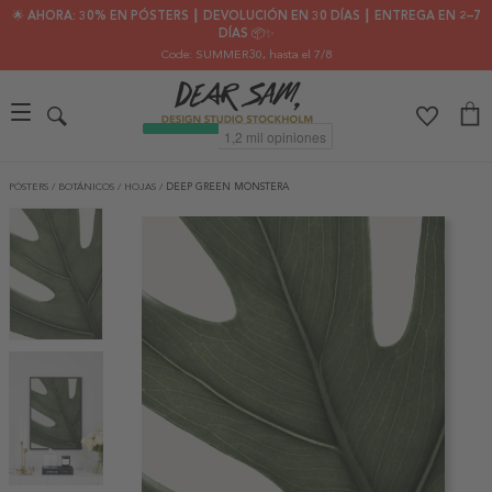
🌟 AHORA: 30% EN PÓSTERS ┃ DEVOLUCIÓN EN 30 DÍAS ┃ ENTREGA EN 2–7
DÍAS 📦✨
Code: SUMMER30
, hasta el 7/8
PÓSTERS
/
BOTÁNICOS
/
HOJAS
/
DEEP GREEN MONSTERA