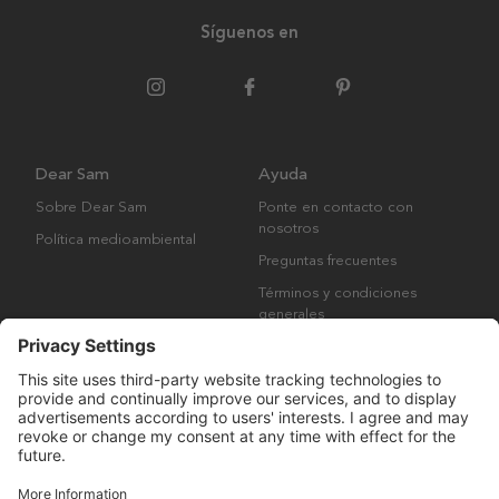
Síguenos en
Dear Sam
Ayuda
Sobre Dear Sam
Ponte en contacto con
nosotros
Política medioambiental
Preguntas frecuentes
Términos y condiciones
generales
Derechos de autor © Many Brands AB 2023. Todos los derechos
reservados.