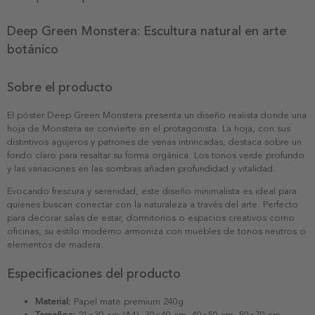
Deep Green Monstera: Escultura natural en arte
botánico
Sobre el producto
El póster Deep Green Monstera presenta un diseño realista donde una
hoja de Monstera se convierte en el protagonista. La hoja, con sus
distintivos agujeros y patrones de venas intrincadas, destaca sobre un
fondo claro para resaltar su forma orgánica. Los tonos verde profundo
y las variaciones en las sombras añaden profundidad y vitalidad.
Evocando frescura y serenidad, este diseño minimalista es ideal para
quienes buscan conectar con la naturaleza a través del arte. Perfecto
para decorar salas de estar, dormitorios o espacios creativos como
oficinas, su estilo moderno armoniza con muebles de tonos neutros o
elementos de madera.
Especificaciones del producto
Material:
Papel mate premium 240g
Tamaños:
21×30 cm (A4), 30×40 cm, 40×50 cm, 50×70 cm,