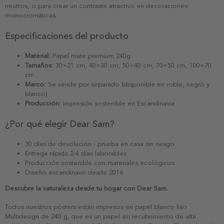
neutros, o para crear un contraste atractivo en decoraciones
monocromáticas.
Especificaciones del producto
Material:
Papel mate premium 240g
Tamaños:
30×21 cm, 40×30 cm, 50×40 cm, 70×50 cm, 100×70
cm
Marco:
Se vende por separado (disponible en roble, negro y
blanco)
Producción:
Impresión sostenible en Escandinavia
¿Por qué elegir Dear Sam?
30 días de devolución - prueba en casa sin riesgo
Entrega rápida 2-4 días laborables
Producción sostenible con materiales ecológicos
Diseño escandinavo desde 2016
Descubre la naturaleza desde tu hogar con Dear Sam.
Todos nuestros pósters están impresos en papel blanco liso
Multidesign de 240 g, que es un papel sin recubrimiento de alta