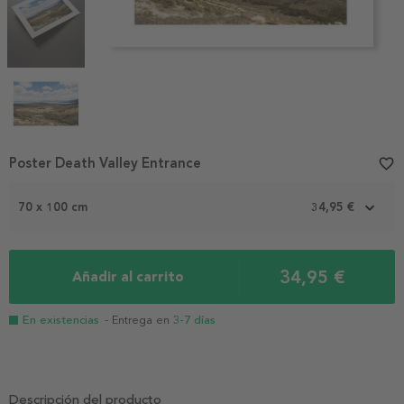
Item
Poster Death Valley Entrance
favorite_border
1
of
70 x 100 cm
34,95 €
4
34,95 €
Añadir al carrito
En existencias
- Entrega en
3-7 días
Descripción del producto