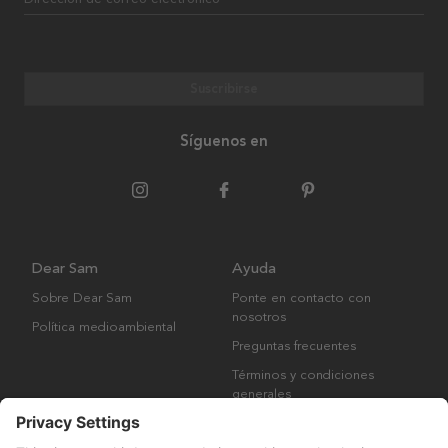
Suscribirse
Síguenos en
Dear Sam
Ayuda
Sobre Dear Sam
Ponte en contacto con
nosotros
Política medioambiental
Preguntas frecuentes
Términos y condiciones
generales