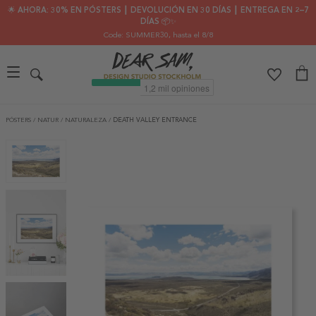
🌟 AHORA: 30% EN PÓSTERS ┃ DEVOLUCIÓN EN 30 DÍAS ┃ ENTREGA EN 2–7
DÍAS 📦✨
Code: SUMMER30
, hasta el 8/8
PÓSTERS
/
NATUR
/
NATURALEZA
/
DEATH VALLEY ENTRANCE