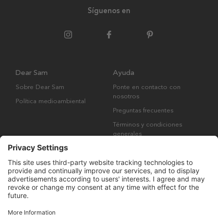
Síguenos en
Dear Sam
Ayuda
Sobre Dear Sam
Ponte en contacto con
nosotros
Política medioambiental
Preguntas frecuentes
Términos y condiciones
generales
Derechos de autor © Many Brands AB 2023. Todos los derechos
reservados.