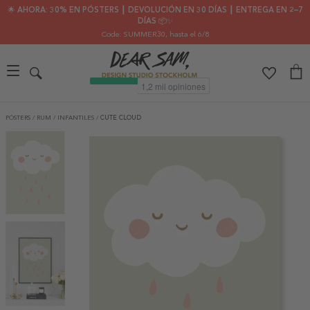
🌟 AHORA: 30% EN PÓSTERS ┃ DEVOLUCIÓN EN 30 DÍAS ┃ ENTREGA EN 2–7
DÍAS 📦✨
Code: SUMMER30
, hasta el 6/8
PÓSTERS
/
RUM
/
INFANTILES
/
CUTE CLOUD