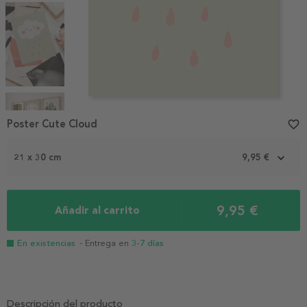
Item
1
Poster Cute Cloud
favorite_border
of
4
21 x 30 cm
9,95 €
9,95 €
Añadir al carrito
En existencias
- Entrega en
3-7 días
Descripción del producto