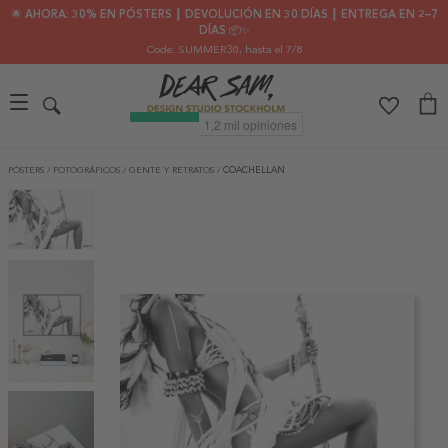
🌟 AHORA: 30% EN PÓSTERS ┃ DEVOLUCIÓN EN 30 DÍAS ┃ ENTREGA EN 2–7
DÍAS 📦✨
Code: SUMMER30
, hasta el 7/8
PÓSTERS
/
FOTOGRÁFICOS
/
GENTE Y RETRATOS
/
COACHELLAN