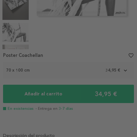
Item
Poster Coachellan
favorite_border
1
of
70 x 100 cm
34,95 €
7
34,95 €
Añadir al carrito
En existencias
- Entrega en
3-7 días
Descripción del producto