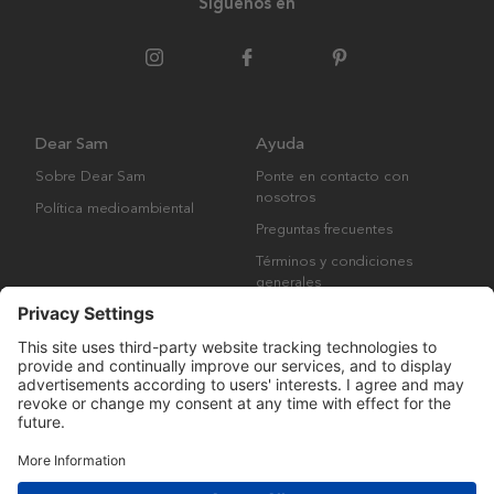
Síguenos en
Dear Sam
Ayuda
Sobre Dear Sam
Ponte en contacto con
nosotros
Política medioambiental
Preguntas frecuentes
Términos y condiciones
generales
Derechos de autor © Many Brands AB 2023. Todos los derechos
reservados.