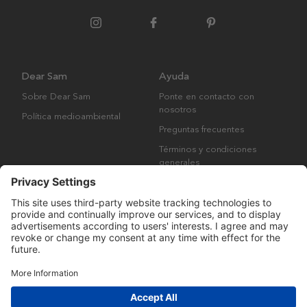
Dear Sam
Ayuda
Sobre Dear Sam
Ponte en contacto con
nosotros
Política medioambiental
Preguntas frecuentes
Términos y condiciones
generales
Derechos de autor © Many Brands AB 2023. Todos los derechos
reservados.