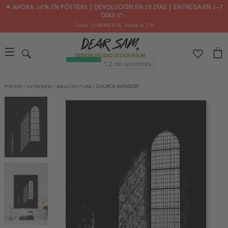
🌟 AHORA: 30% EN PÓSTERS ┃ DEVOLUCIÓN EN 30 DÍAS ┃ ENTREGA EN 2–7
DÍAS 📦✨
Code: SUMMER30
, hasta el 7/8
PÓSTERS
/
INTRESSEN
/
ARQUITECTURA
/
CHURCH WINDOW