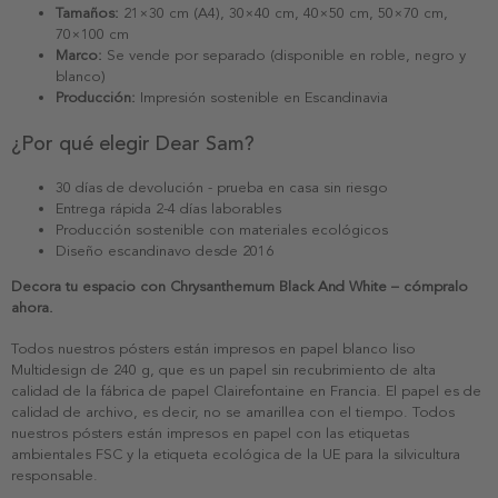
Tamaños:
21×30 cm (A4), 30×40 cm, 40×50 cm, 50×70 cm,
70×100 cm
Marco:
Se vende por separado (disponible en roble, negro y
blanco)
Producción:
Impresión sostenible en Escandinavia
¿Por qué elegir Dear Sam?
30 días de devolución - prueba en casa sin riesgo
Entrega rápida 2-4 días laborables
Producción sostenible con materiales ecológicos
Diseño escandinavo desde 2016
Decora tu espacio con Chrysanthemum Black And White – cómpralo
ahora.
Todos nuestros pósters están impresos en papel blanco liso
Multidesign de 240 g, que es un papel sin recubrimiento de alta
calidad de la fábrica de papel Clairefontaine en Francia. El papel es de
calidad de archivo, es decir, no se amarillea con el tiempo. Todos
nuestros pósters están impresos en papel con las etiquetas
ambientales FSC y la etiqueta ecológica de la UE para la silvicultura
responsable.