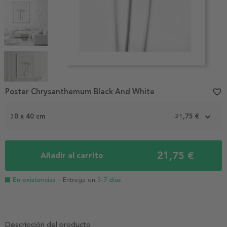
Item
1
Poster Chrysanthemum Black And White
favorite_border
of
5
30 x 40 cm
21,75 €
21,75 €
Añadir al carrito
En existencias
- Entrega en
3-7 días
Descripción del producto