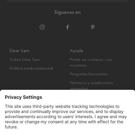
Síguenos en
Dear Sam
Ayuda
Sobre Dear Sam
Ponte en contacto con
nosotros
Política medioambiental
Preguntas frecuentes
Términos y condiciones
generales
Derechos de autor © Many Brands AB 2023. Todos los derechos
reservados.