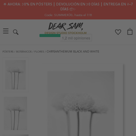
🌟 AHORA: 30% EN PÓSTERS ┃ DEVOLUCIÓN EN 30 DÍAS ┃ ENTREGA EN 2–7
DÍAS 📦✨
Code: SUMMER30
, hasta el 7/8
PÓSTERS
/
BOTÁNICOS
/
FLORES
/
CHRYSANTHEMUM BLACK AND WHITE