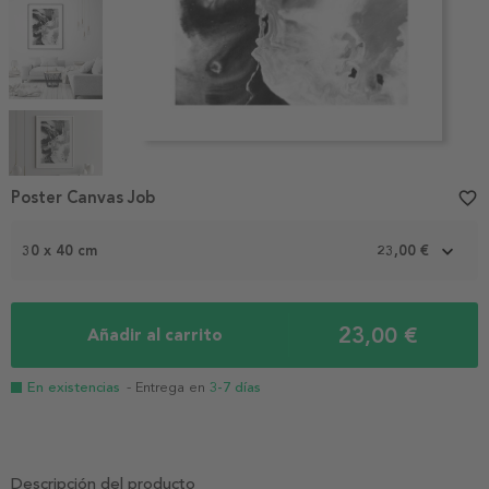
Item
1
Poster Canvas Job
favorite_border
of
5
30 x 40 cm
23,00 €
23,00 €
Añadir al carrito
En existencias
- Entrega en
3-7 días
Descripción del producto