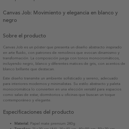
Canvas Job: Movimiento y elegancia en blanco y
negro
Sobre el producto
Canvas Job es un póster que presenta un diseño abstracto inspirado
en arte fluido, con patrones de remolinos que evocan dinamismo y
transformación. La composición juega con tonos monocromáticos,
incluyendo negro, blanco y diferentes matices de gris, con acentos de
blanco brillante que destacan.
Este diseño transmite un ambiente sofisticado y sereno, adecuado
para interiores modernos y minimalistas. Su estilo abstracto y paleta
monocromática lo convierten en una elección versátil para espacios
como salas de estar, dormitorios u oficinas que buscan un toque
contemporáneo y elegante.
Especificaciones del producto
Material:
Papel mate premium 240g
Tamaños:
21×30 cm (A4), 30×40 cm, 40×50 cm, 50×70 cm,