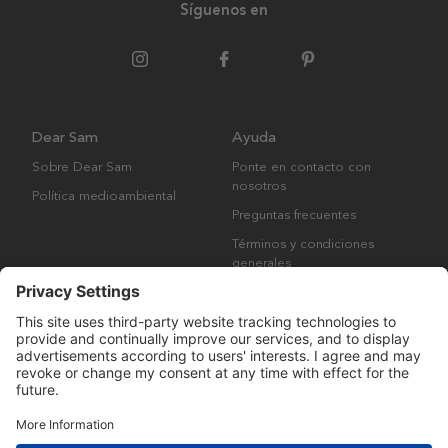
Síguenos en
Dear Sam
Ayuda
Sobre Dear Sam
Ponte en contacto con
nosotros
Política medioambiental
Preguntas frecuentes
Términos y condiciones
generales
Derechos de autor © Many Brands AB 2023. Todos los derechos
reservados.