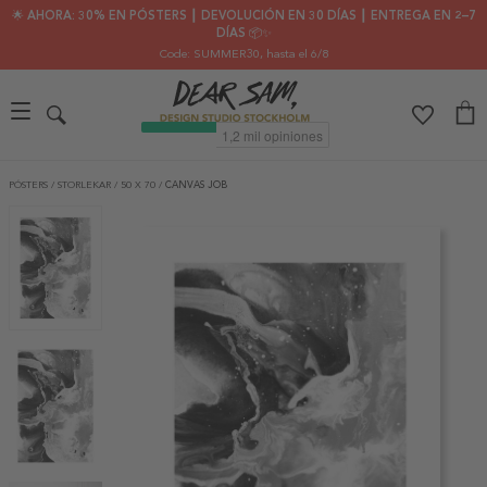
🌟 AHORA: 30% EN PÓSTERS ┃ DEVOLUCIÓN EN 30 DÍAS ┃ ENTREGA EN 2–7
DÍAS 📦✨
Code: SUMMER30
, hasta el 6/8
PÓSTERS
/
STORLEKAR
/
50 X 70
/
CANVAS JOB