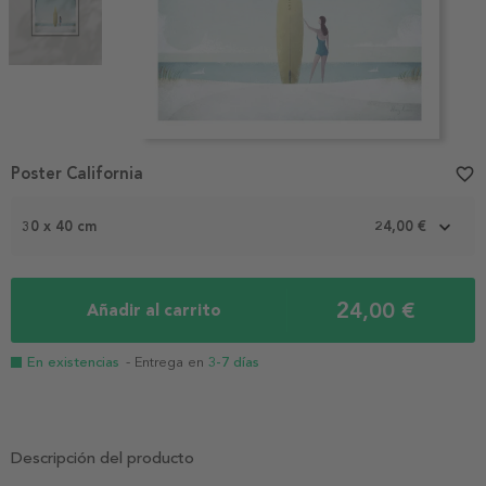
Item
Poster California
favorite_border
1
of
2
30 x 40 cm
24,00 €
24,00 €
Añadir al carrito
En existencias
- Entrega en
3-7 días
Descripción del producto