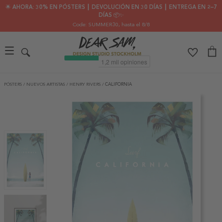
🌟 AHORA: 30% EN PÓSTERS ┃ DEVOLUCIÓN EN 30 DÍAS ┃ ENTREGA EN 2–7
DÍAS 📦✨
Code: SUMMER30
, hasta el 8/8
PÓSTERS
/
NUEVOS ARTISTAS
/
HENRY RIVERS
/
CALIFORNIA