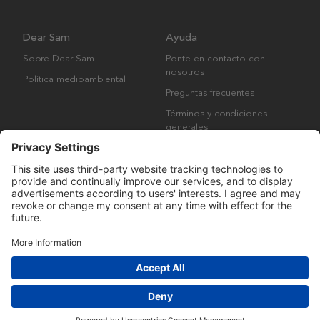
Dear Sam
Ayuda
Sobre Dear Sam
Ponte en contacto con
nosotros
Política medioambiental
Preguntas frecuentes
Términos y condiciones
generales
Derechos de autor © Many Brands AB 2023. Todos los derechos
reservados.