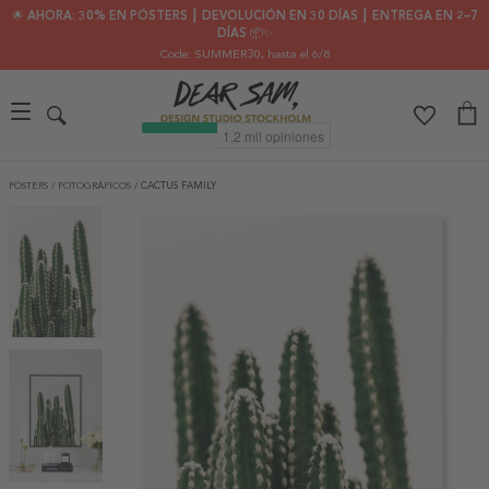
🌟 AHORA: 30% EN PÓSTERS ┃ DEVOLUCIÓN EN 30 DÍAS ┃ ENTREGA EN 2–7
DÍAS 📦✨
Code: SUMMER30
, hasta el 6/8
PÓSTERS
/
FOTOGRÁFICOS
/
CACTUS FAMILY