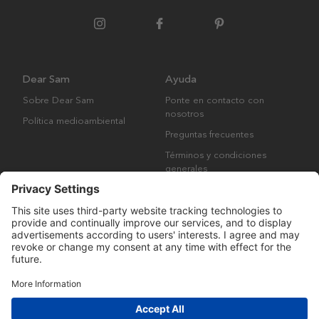
Dear Sam
Ayuda
Sobre Dear Sam
Ponte en contacto con
nosotros
Política medioambiental
Preguntas frecuentes
Términos y condiciones
generales
Derechos de autor © Many Brands AB 2023. Todos los derechos
reservados.