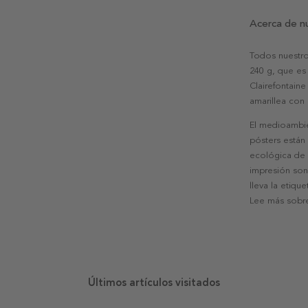
Acerca de n
Todos nuestro
240 g, que es 
Clairefontaine
amarillea con
El medioambie
pósters están
ecológica de l
impresión son
lleva la etiqu
Lee más sobre
Últimos artículos visitados