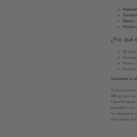
Material
Tamaño
Marco:
Producc
¿Por qué 
30 días
Entrega
Producc
Diseño
Descubre la e
Todos nuestro
240 g, que es 
Clairefontaine
amarillea con
las etiquetas 
silvicultura re