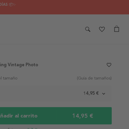
DÍAS 📦✨
ding Vintage Photo
favorite_border
el tamaño
(Guía de tamaños)
m
14,95 €
14,95 €
ñadir al carrito