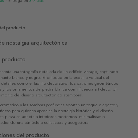
ias
- Entrega en
3-7 días
del producto
e nostalgia arquitectónica
l producto
esenta una fotografía detallada de un edificio vintage, capturado
nante blanco y negro. El enfoque en la esquina vertical del
ta detalles como el ladrillo decorativo, los patrones geométricos
s y los ornamentos de piedra blanca con influencia art déco. Un
timonio del diseño arquitectónico atemporal.
ocromático y las sombras profundas aportan un toque elegante y
rfecto para quienes aprecian la nostalgia histórica y el diseño
ta pieza se adapta a interiores modernos, minimalistas o
añadiendo una atmósfera sofisticada y acogedora.
ciones del producto