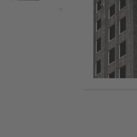
Item
1
of
2