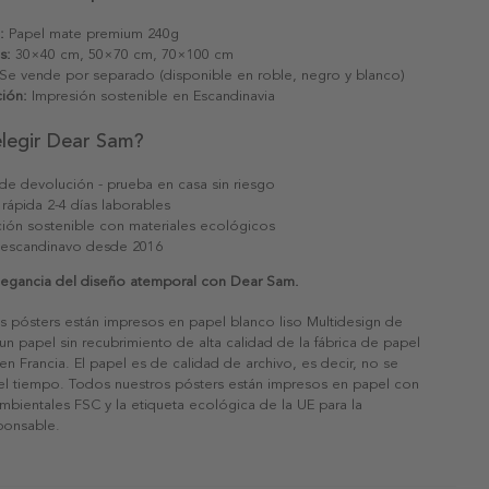
:
Papel mate premium 240g
s:
30×40 cm, 50×70 cm, 70×100 cm
Se vende por separado (disponible en roble, negro y blanco)
ión:
Impresión sostenible en Escandinavia
elegir Dear Sam?
 de devolución - prueba en casa sin riesgo
 rápida 2-4 días laborables
ión sostenible con materiales ecológicos
 escandinavo desde 2016
legancia del diseño atemporal con Dear Sam.
s pósters están impresos en papel blanco liso Multidesign de
un papel sin recubrimiento de alta calidad de la fábrica de papel
 en Francia. El papel es de calidad de archivo, es decir, no se
 el tiempo. Todos nuestros pósters están impresos en papel con
ambientales FSC y la etiqueta ecológica de la UE para la
sponsable.