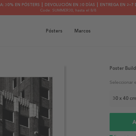
A: 30% EN PÓSTERS ┃ DEVOLUCIÓN EN 30 DÍAS ┃ ENTREGA EN 2–7 
Code: SUMMER30
, hasta el 8/8
Pósters
Marcos
Poster Buil
Seleccionar 
30 x 40 c
A