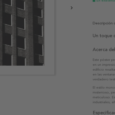
En existenc
Descripción 
Un toque d
Acerca de
Este póster pr
en un impresio
edificio resal
en las ventana
verdadero tes
El estilo mon
misterioso, pe
meticuloso. Es
industriales, 
Especifica