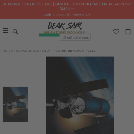
🌟 AHORA: 30% EN PÓSTERS ┃ DEVOLUCIÓN EN 30 DÍAS ┃ ENTREGA EN 2–7
DÍAS 📦✨
Code: SUMMER30
, hasta el 9/8
PÓSTERS
/
NUEVOS ARTISTAS
/
FRED R THUSTRUP
/
BRANDMAN HUBBE