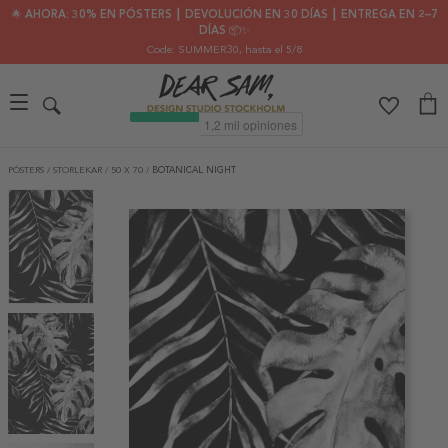
🌟 AHORA: 30% EN PÓSTERS ┃ DEVOLUCIÓN EN 30 DÍAS ┃ ENTREGA EN 2–7
DÍAS 📦✨
Code: SUMMER30
, hasta el 5/8
PÓSTERS
/
STORLEKAR
/
50 X 70
/
BOTANICAL NIGHT