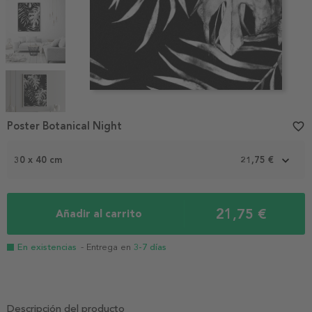
Item
1
Poster Botanical Night
favorite_border
of
5
30 x 40 cm
21,75 €
21,75 €
Añadir al carrito
En existencias
- Entrega en
3-7 días
Descripción del producto