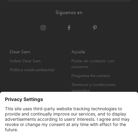
Síguenos en
Dear Sam
Ayuda
Sobre Dear Sam
Ponte en contacto con
nosotros
Política medioambiental
Preguntas frecuentes
Términos y condiciones
generales
Derechos de autor © Many Brands AB 2023. Todos los derechos
reservados.