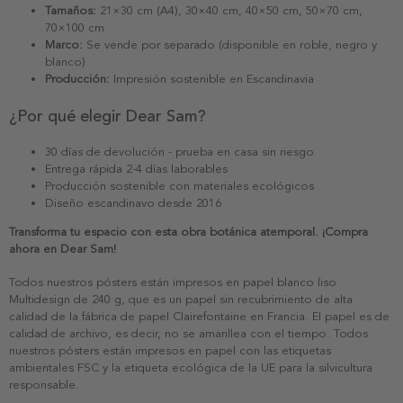
Tamaños:
21×30 cm (A4), 30×40 cm, 40×50 cm, 50×70 cm,
70×100 cm
Marco:
Se vende por separado (disponible en roble, negro y
blanco)
Producción:
Impresión sostenible en Escandinavia
¿Por qué elegir Dear Sam?
30 días de devolución - prueba en casa sin riesgo
Entrega rápida 2-4 días laborables
Producción sostenible con materiales ecológicos
Diseño escandinavo desde 2016
Transforma tu espacio con esta obra botánica atemporal. ¡Compra
ahora en Dear Sam!
Todos nuestros pósters están impresos en papel blanco liso
Multidesign de 240 g, que es un papel sin recubrimiento de alta
calidad de la fábrica de papel Clairefontaine en Francia. El papel es de
calidad de archivo, es decir, no se amarillea con el tiempo. Todos
nuestros pósters están impresos en papel con las etiquetas
ambientales FSC y la etiqueta ecológica de la UE para la silvicultura
responsable.