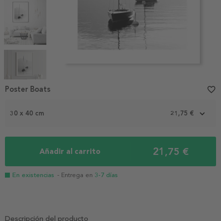
Item
1
Poster Boats
favorite_border
of
5
30 x 40 cm
21,75 €
21,75 €
Añadir al carrito
En existencias
- Entrega en
3-7 días
Descripción del producto