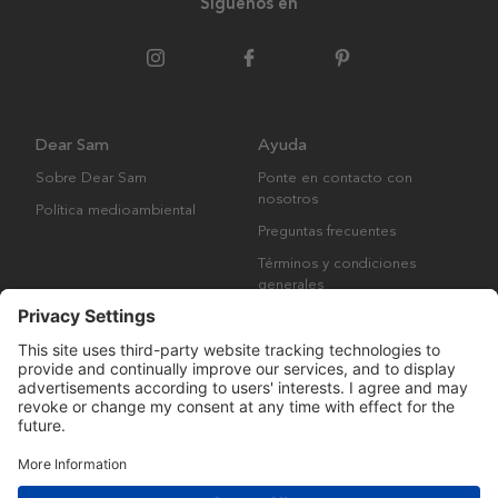
Síguenos en
Dear Sam
Ayuda
Sobre Dear Sam
Ponte en contacto con
nosotros
Política medioambiental
Preguntas frecuentes
Términos y condiciones
generales
Derechos de autor © Many Brands AB 2023. Todos los derechos
reservados.