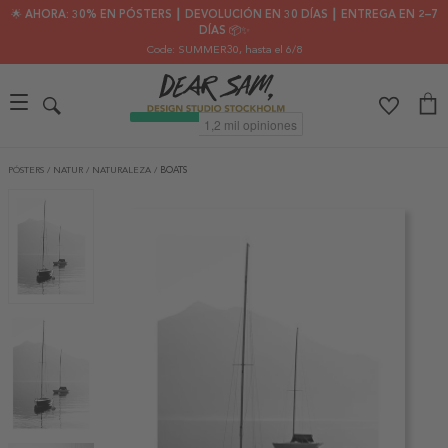
🌟 AHORA: 30% EN PÓSTERS ┃ DEVOLUCIÓN EN 30 DÍAS ┃ ENTREGA EN 2–7
DÍAS 📦✨
Code: SUMMER30
, hasta el 6/8
PÓSTERS
/
NATUR
/
NATURALEZA
/
BOATS